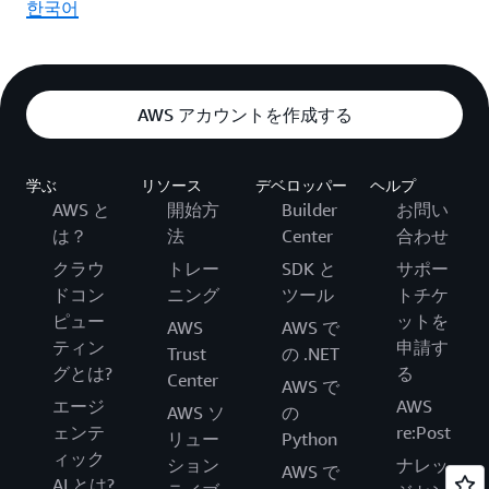
한국어
AWS アカウントを作成する
学ぶ
リソース
デベロッパー
ヘルプ
AWS と
開始方
Builder
お問い
は？
法
Center
合わせ
クラウ
トレー
SDK と
サポー
ドコン
ニング
ツール
トチケ
ピュー
ットを
AWS
AWS で
ティン
申請す
Trust
の .NET
グとは?
る
Center
AWS で
エージ
AWS
AWS ソ
の
ェンテ
re:Post
リュー
Python
ィック
ション
ナレッ
AWS で
AI とは?