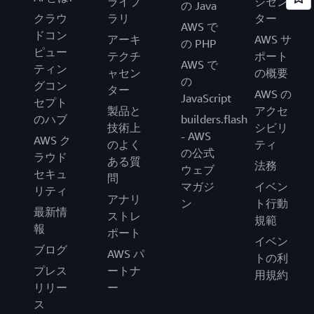
ライブ
ジセン
の Java
クラウ
ラリ
ター
AWS で
ドコン
アーキ
AWS サ
の PHP
ピュー
テクチ
ポート
AWS で
ティン
ャセン
の概要
の
グコン
ター
AWS の
JavaScript
セプト
製品と
アクセ
のハブ
builders.flash
技術上
シビリ
- AWS
AWS ク
のよく
ティ
の公式
ラウド
ある質
法務
ウェブ
セキュ
問
マガジ
イベン
リティ
アナリ
ン
ト行動
最新情
ストレ
規範
報
ポート
イベン
ブログ
AWS パ
トの利
プレス
ートナ
用規約
リリー
ー
ス