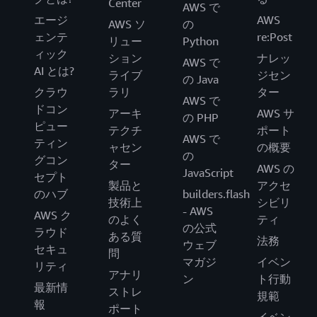
Center
AWS で
エージ
AWS
AWS ソ
の
ェンテ
re:Post
リュー
Python
ィック
ション
ナレッ
AWS で
AI とは?
ライブ
ジセン
の Java
クラウ
ラリ
ター
AWS で
ドコン
アーキ
AWS サ
の PHP
ピュー
テクチ
ポート
AWS で
ティン
ャセン
の概要
の
グコン
ター
AWS の
JavaScript
セプト
製品と
アクセ
のハブ
builders.flash
技術上
シビリ
- AWS
AWS ク
のよく
ティ
の公式
ラウド
ある質
法務
ウェブ
セキュ
問
マガジ
イベン
リティ
アナリ
ン
ト行動
最新情
ストレ
規範
報
ポート