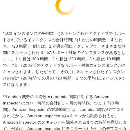
*EC2 インスタンスの平均数 = (スキャンされたアクティブでサポー
トされているインスタンスの合計時間) / (1 か月の時間数、すなわ
ち、720 時間)。例えば、1 か月の間にアクティブで、さまざまな時
間にスキャンされた 3 つのサポート対象のインスタンスがあるとし
ます。1 つ目は 360 時間、2 つ目は 350 時間、3 つ目は 10 時間
で、合計 720 時間のアクティブなサポート対象のインスタンスがス
キャンされます。したがって、その月にスキャンされたインスタン
スの合計 720 時間/その月の 720 時間 = 1 つの平均 EC2 インスタン
スになります。
**Lambda 関数の平均数 = (Lambda 関数に対する Amazon
Inspector のカバー時間の合計)/(1 ヶ月の時間数、つまり 720 時
間)。Amazon Inspector の対象時間とは、Lambda 関数がデプロイ
されてから、Amazon Inspector のスキャンから削除されるか、
Amazon Inspector のスキャンから除外されるまでの時間を意味しま
す。例えば、Amazon Inspector にモニターされた3 つのデプロイ済