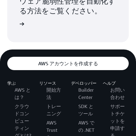
ウェア脆弱性管理を自動化す
る方法をご覧ください。
詳細
AWS アカウントを作成する
学ぶ
リソース
デベロッパー
ヘルプ
AWS と
開始方
Builder
お問い
は？
法
Center
合わせ
クラウ
トレー
SDK と
サポー
ドコン
ニング
ツール
トチケ
ピュー
ットを
AWS
AWS で
ティン
申請す
Trust
の .NET
グとは?
る