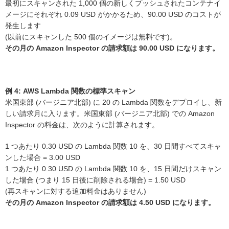
最初にスキャンされた 1,000 個の新しくプッシュされたコンテナイ
メージにそれぞれ 0.09 USD がかかるため、90.00 USD のコストが
発生します
(以前にスキャンした 500 個のイメージは無料です)。
その月の Amazon Inspector の請求額は 90.00 USD になります。
例 4: AWS Lambda 関数の標準スキャン
米国東部 (バージニア北部) に 20 の Lambda 関数をデプロイし、新
しい請求月に入ります。米国東部 (バージニア北部) での Amazon
Inspector の料金は、次のように計算されます。
1 つあたり 0.30 USD の Lambda 関数 10 を、30 日間すべてスキャ
ンした場合 = 3.00 USD
1 つあたり 0.30 USD の Lambda 関数 10 を、15 日間だけスキャン
した場合 (つまり 15 日後に削除される場合) = 1.50 USD
(再スキャンに対する追加料金はありません)
その月の Amazon Inspector の請求額は 4.50 USD になります。