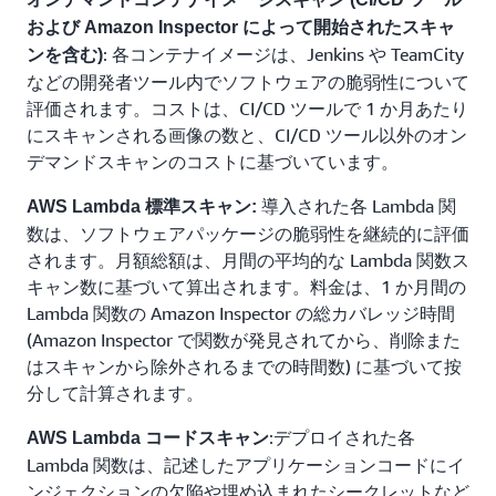
および Amazon Inspector によって開始されたスキャ
: 各コンテナイメージは、Jenkins や TeamCity
ンを含む)
などの開発者ツール内でソフトウェアの脆弱性について
評価されます。コストは、CI/CD ツールで 1 か月あたり
にスキャンされる画像の数と、CI/CD ツール以外のオン
デマンドスキャンのコストに基づいています。
導入された各 Lambda 関
AWS Lambda 標準スキャン:
数は、ソフトウェアパッケージの脆弱性を継続的に評価
されます。月額総額は、月間の平均的な Lambda 関数ス
キャン数に基づいて算出されます。料金は、1 か月間の
Lambda 関数の Amazon Inspector の総カバレッジ時間
(Amazon Inspector で関数が発見されてから、削除また
はスキャンから除外されるまでの時間数) に基づいて按
分して計算されます。
:デプロイされた各
AWS Lambda コードスキャン
Lambda 関数は、記述したアプリケーションコードにイ
ンジェクションの欠陥や埋め込まれたシークレットなど