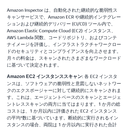
Amazon Inspector は、自動化された継続的な脆弱性ス
キャンサービスで、Amazon ECR や継続的インテグレー
ションおよび継続的デリバリー (CI/CD) ツール内で、
Amazon Elastic Compute Cloud (EC2) インスタンス、
AWS Lambda 関数、コードリポジトリ、およびコンテ
ナイメージを評価し、インフラストラクチャワークロー
ドのセキュリティとコンプライアンスを向上させます。
月々の料金は、スキャンされたさまざまなワークロード
に基づいて決定されます。
: 各 EC2 インスタ
Amazon EC2 インスタンススキャン
ンスは、ソフトウェアの脆弱性と意図しないネットワー
クのエクスポージャーに対して継続的にスキャンされま
す。これは、エージェントベースのスキャンとエージェ
ントレススキャンの両方に当てはまります。1 か月の総
コストは、1 か月以内に評価された EC2 インスタンス
の平均*数に基づいています。断続的に実行されるイン
スタンスの場合、両院は 1 か月以内に実行された合計