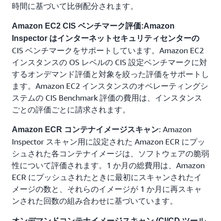
時間に基づいて比例配分されます。
Amazon EC2 CIS ベンチマーク評価:Amazon
Inspector はインターネットセキュリティセンターの
CIS ベンチマークをサポートしています。Amazon EC2
インスタンスの OS レベルの CIS 設定ベンチマークに対
するオンデマンド評価と対象を絞った評価をサポートし
ます。Amazon EC2 インスタンスのオペレーティングシ
ステムの CIS Benchmark 評価の費用は、インスタンス
ごとの評価ごとに請求されます。
: Amazon
Amazon ECR コンテナイメージスキャン
Inspector スキャン用に設定された Amazon ECR にプッ
シュされた各コンテナイメージは、ソフトウェアの脆弱
性について評価されます。1 か月の総費用は、Amazon
ECR にプッシュされたときに最初にスキャンされたイ
メージの数と、それらのイメージが 1 か月に再スキャ
ンされた回数の組み合わせに基づいています。
オンデマンドコンテナイメージスキャン (CI/CD ツール