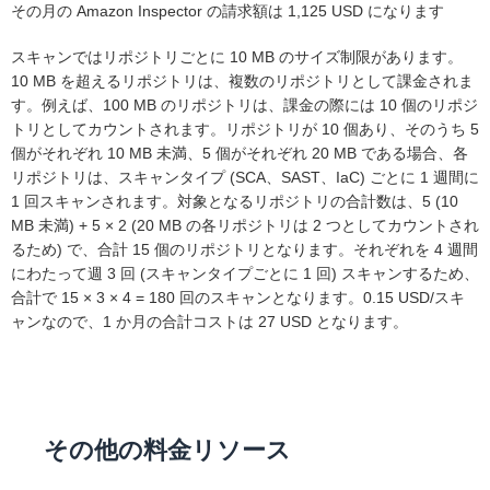
その月の Amazon Inspector の請求額は 1,125 USD になります
スキャンではリポジトリごとに 10 MB のサイズ制限があります。
10 MB を超えるリポジトリは、複数のリポジトリとして課金されま
す。例えば、100 MB のリポジトリは、課金の際には 10 個のリポジ
トリとしてカウントされます。リポジトリが 10 個あり、そのうち 5
個がそれぞれ 10 MB 未満、5 個がそれぞれ 20 MB である場合、各
リポジトリは、スキャンタイプ (SCA、SAST、IaC) ごとに 1 週間に
1 回スキャンされます。対象となるリポジトリの合計数は、5 (10
MB 未満) + 5 × 2 (20 MB の各リポジトリは 2 つとしてカウントされ
るため) で、合計 15 個のリポジトリとなります。それぞれを 4 週間
にわたって週 3 回 (スキャンタイプごとに 1 回) スキャンするため、
合計で 15 × 3 × 4 = 180 回のスキャンとなります。0.15 USD/スキ
ャンなので、1 か月の合計コストは 27 USD となります。
その他の料金リソース