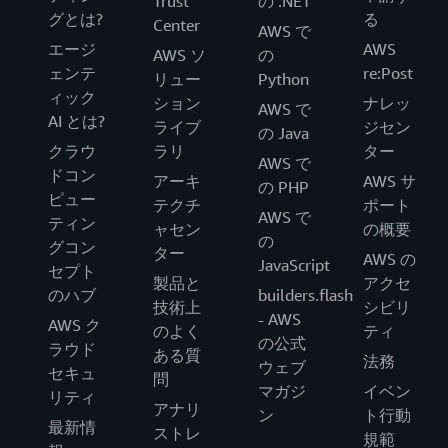
Trust
の .NET
グとは?
る
Center
AWS で
エージ
AWS
AWS ソ
の
ェンテ
re:Post
リュー
Python
ィック
ション
ナレッ
AWS で
AI とは?
ライブ
ジセン
の Java
クラウ
ラリ
ター
AWS で
ドコン
アーキ
AWS サ
の PHP
ピュー
テクチ
ポート
AWS で
ティン
ャセン
の概要
の
グコン
ター
AWS の
JavaScript
セプト
製品と
アクセ
のハブ
builders.flash
技術上
シビリ
- AWS
AWS ク
のよく
ティ
の公式
ラウド
ある質
法務
ウェブ
セキュ
問
マガジ
イベン
リティ
アナリ
ン
ト行動
最新情
ストレ
規範