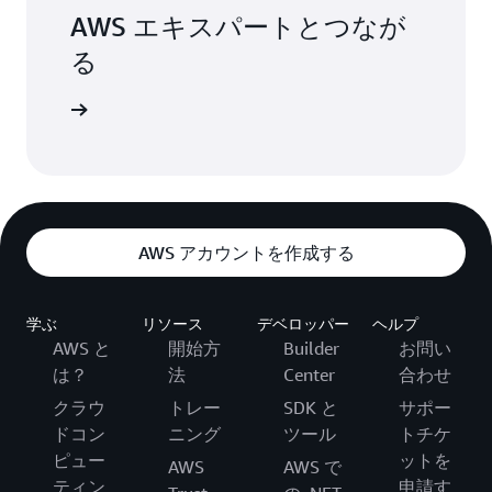
AWS エキスパートとつなが
る
しょう。
AWS アカウントを作成する
学ぶ
リソース
デベロッパー
ヘルプ
AWS と
開始方
Builder
お問い
は？
法
Center
合わせ
クラウ
トレー
SDK と
サポー
ドコン
ニング
ツール
トチケ
ピュー
ットを
AWS
AWS で
ティン
申請す