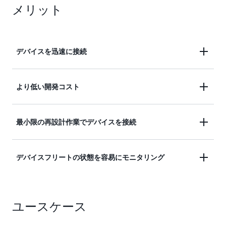
メリット
デバイスを迅速に接続
デバイスをクラウドにすばやく接続し、200 を超え
より低い開発コスト
る AWS のサービスに簡単にアクセスできます。
ネットワークおよび暗号化タスクをモジュールにオ
最小限の再設計作業でデバイスを接続
フロードすることで、開発コストを削減します。
プロセッサのサイズやリソースの制約に関係なく、
デバイスフリートの状態を容易にモニタリング
最小限の再設計作業でデバイスを接続します。
デバイスフリートの健全性を簡単にモニタリング
ユースケース
し、セキュリティアップデートを大規模に管理しま
す。