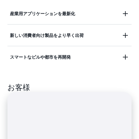
産業用アプリケーションを最新化
アプリケーションを最初から再設計することなく、
新しい消費者向け製品をより早く出荷
産業用アプリケーションを最新化します。AWS IoT
ExpressLink は、リソースの制約にかかわらず、ど
組み込みデバイスをクラウドに安全に接続するとい
スマートなビルや都市を再開発
のタイプのデバイスでもすぐに接続できるようにし
う複雑な作業を委任することにより、消費者向け製
ます。
品をわずかな時間で低コストで市場に投入します。
商用フリートセンサーとアクチュエーターのセキュ
お客様
リティと健全性を大規模に管理します。それらを
AWS IoT サービスと簡単に統合して、異常を検出
し、メトリクスが予想される動作から逸脱した場合
にアクションを実行します。