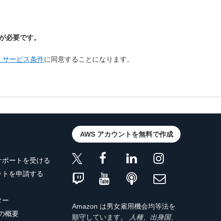
降の両方が必要です。
ard サービス条件
に同意することになります。
AWS アカウントを無料で作成
サポートを受ける
ットを申請する
ター
Amazon は男女雇用機会均等法を
トの概要
順守しています。
人種、出身国、