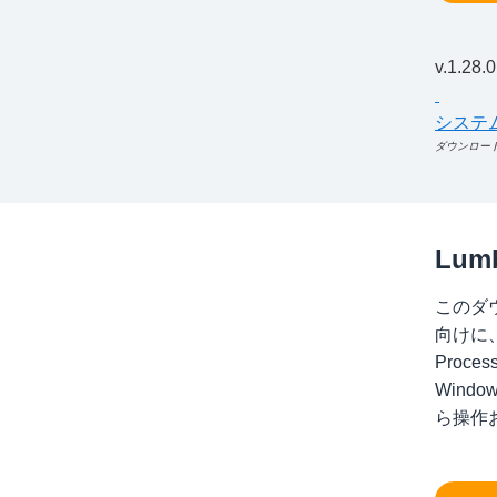
v.1.2
システ
ダウンロー
Lum
このダウ
向けに
Proce
Wind
ら操作