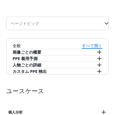
ムリーに警告または通知し、小さなミスを防いで全
員の安全性を向上させます。PPE 検出記録を保持
異なる現場やプラントごとに PPE 検出結果を保存
し、労働安全規則を遵守して、罰則や罰金のリスク
および分析して、危険警告標識や安全対策トレーニ
を低減します。
ページトピック
ングを追加する優先度を決めます。AWS Glue、
Amazon Athena、および Amazon QuickSight を使
用して、詳細な PPE 検出レポートを作成します。
全般
すべて開く
画像ごとの概要
必要な防護具のリスト (例: フェイスカバー、フ
PPE 着用予測
ェイスカバーとヘッドカバー) と最小信頼しきい
単に画像内に PPE があることを検出するだけで
人物ごとの詳細
値 (80% など) を指定するだけで、画像内で必要
は、あまり有用ではありません。重要なのは、
人物の検出信頼度およびバウンディングボック
カスタム PPE 検出
な PPE を着用している人、必要な PPE を着用し
その PPE が顧客や従業員によって着用されてい
ス (画像ごとに最大 15 人)、部位検出信頼度、防
フェイスカバー、ヘッドカバー、ハンドカバー
ていない人、および不明な人の要約を受け取る
るかを検出することです。Amazon Rekognition
護具検出信頼度およびバウンディングボック
以外の PPE を検出する必要がある場合は、
ことができます。これにより、総数の把握のた
PPE 検出を使用すると、防護具が身体の対応す
ス、coversbodypart 検出ブール値および信頼度
ユースケース
Amazon Rekognition カスタムラベルを使用し
めに作成しなければならないコード量や、画像
る部分に着用されているかを予測できます。例
を含む、完全に忠実な分析応答が返されます。
て、高視認性ベスト、安全ゴーグル、その他お
内で人物リファレンスを見つけてさらにドリル
えば、鼻がフェイスカバーで覆われているか、
これにより、各部位、防護具、または
客様独自の環境で使用されている PPE を検出で
ダウンするためのコードが減ります。
頭がヘッドカバーで覆われているか、手がハン
coversbodypart の信頼度スコアに基づいたビジ
きます。カスタム機械学習モデルのトレーニン
個人分析
ドカバーで覆われているか、などです。これに
ネス固有の画像注釈や通知ルールを適用する精
グ用にラベル付けした画像をアップロードし、