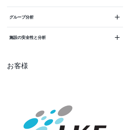
より、検出された PPE のうち、人物の適切な部
密性と柔軟性が得られます。
検出を開始するだけです。機械学習の専門知識
位に着用されていないものを絞り込むことがで
は必要ありません。 詳細については、
カスタム
個人が特定の作業エリアに入ったかどうかを自動的
グループ分析
きます。
PPE 検出 GitHub リポジトリをご覧ください
。
に検出します。Amazon Rekognition Custom Labels
を利用して、業務に固有の PPE を正しく着用して
PPE 分析をグループに拡張して、PPE を着用してい
施設の安全性と分析
いるかどうかを検出します。
るかどうか、正しく着用しているかどうかを判断し
ます。Amazon Rekognition を利用して社会的距離
PPE 分析と利点を小売店やオフィスにもたらしま
を検証します。
お客様
す。