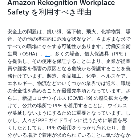
Amazon Rekognition Workplace
Safety を利用すべき理由
安全上の問題は、鋭い縁、落下物、飛火、化学物質、騒
音、その他の潜在的に危険な状況など、さまざまな形で
すべての職場に存在する可能性があります。労働安全衛
生局（OSHA）、
、
、多くの場合、個人保護具（PPE ）
を提供し、その使用を保証することにより、企業が従業
員や顧客を傷害の原因となる危険から保護することを義
務付けています。製造、食品加工、化学、ヘルスケア、
エネルギー、物流などのいくつかの業界では通常、職場
の安全性を高めることが最優先事項となっています。さ
らに、新型コロナウイルス (COVID-19) の感染拡大を受
けて、公共の場所で PPE を着用することは、ウイルス
が蔓延しないようにするために重要となっています。し
かし、人々が PPE ガイドラインに従うために最善を尽
くしたとしても、PPE の着用をうっかり忘れたり、自
分がいる場所で着用が求められていることに気づかなか