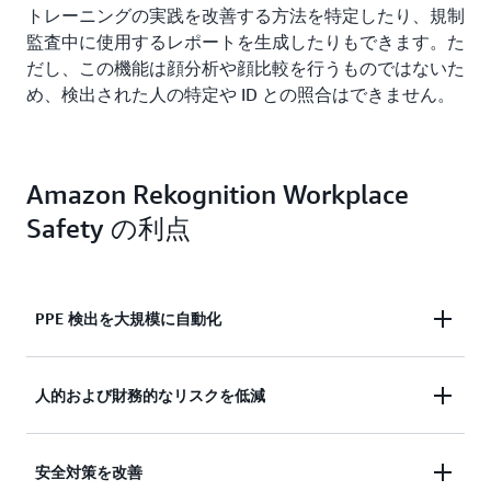
トレーニングの実践を改善する方法を特定したり、規制
監査中に使用するレポートを生成したりもできます。た
だし、この機能は顔分析や顔比較を行うものではないた
め、検出された人の特定や ID との照合はできません。
Amazon Rekognition Workplace
Safety の利点
PPE 検出を大規模に自動化
自動化された PPE 検出を使用して手動チェックを
人的および財務的なリスクを低減
強化します。オンプレミスのすべての現場のカメラ
から取得した画像を分析し、従業員や顧客が必要な
従業員や顧客に PPE を着用していないことをタイ
安全対策を改善
場所で PPE を着用しているかを検出します。