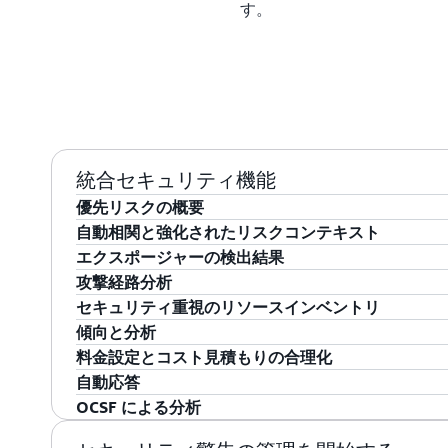
す。
統合セキュリティ機能
優先リスクの概要
自動相関と強化されたリスクコンテキスト
Security Hub はセキュリティ検出結果を相互に
エクスポージャーの検出結果
ジョン全体の重大なセキュリティ問題に優先順位を
Security Hub は、リソースの関連性、潜在的
攻撃経路分析
は、ほぼリアルタイムのリスク分析や傾向を含め、
することで、自動的な関連付けと強化されたリスク
Security Hub は、セキュリティ上の検出結果
セキュリティ重視のリソースインベントリ
カバレッジを示すカスタマイズ可能なウィジェット
により、セキュリティリスクに関するより深いイン
優先順位を付けます。Security Hub は、Amazon Inspector
攻撃者がどのように脆弱性と設定ミスを結びつけて
傾向と分析
析とリスクベースの優先順位付けにより、どの問題
対処すべきかについて、より多くの情報に基づいた決定を
Posture Management (CSPM)、Amazon Guar
るかを把握することで、潜在的な攻撃経路を可視化
セキュリティ体制、設定の詳細、アプリケーションコ
料金設定とコスト見積もりの合理化
きます。これにより、お使いの環境におけるリスク
は、関連する脅威、脆弱性、および設定ミスを相互
グナルを分析することで、脆弱性、脅威、および設
ことで、Security Hub は、攻撃者が環境内を
とめられた AWS リソースの統合ビューを利用できます。
環境全体のセキュリティデータのパターンと傾向を
自動応答
えます。
されがちな複雑なセキュリティシナリオを明らかに
ャーを把握するのに役立ちます。Security Hub
る可能性のある重要なリソースを特定するのを支援
リを使用すると、さまざまなツールやコンソールを
ティ体制の変化を追跡します。Security Hub 
AWS セキュリティサービス全体にわたる合理化さ
OCSF による分析
のに役立ちます。
付け、対応に役立つエクスポージャー検出結果を自
ため、修復作業の優先順位を決め、重要なリソース
定、および関連するセキュリティ検出結果の概要を
り、事前構築済みのマネージドインサイトを提供し
ツールにより、セキュリティ運用を簡素化します。Secu
Jira Cloud や ServiceNow などの既存の
セキュリティ問題を迅速にトリアージし、さまざま
ーンが悪用される前に阻止するのに役立ちます。
別に表示し、主要なセキュリティ基準に基づいてフ
化を監視し、重要な領域に集中できます。ダッシュ
モデルにまとめることで、複数のサービス請求書を
れたワークフローで応答時間を短縮し、大規模な修正を効率
Security Hub は、セキュリティデータの標準形式である Ope