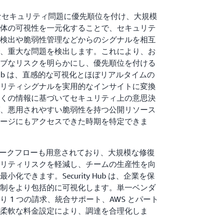
 は、重大なセキュリティ問題に優先順位を付け、大規模
体の可視性を一元化することで、セキュリテ
検出や脆弱性管理などからのシグナルを相互
、重大な問題を検出します。これにより、お
ブなリスクを明らかにし、優先順位を付ける
y Hub は、直感的な可視化とほぼリアルタイムの
リティシグナルを実用的なインサイトに変換
くの情報に基づいてセキュリティ上の意思決
、悪用されやすい脆弱性を持つ公開リソース
ージにもアクセスできた時期を特定できま
自動対応ワークフローも用意されており、大規模な修復
リティリスクを軽減し、チームの生産性を向
化できます。Security Hub は、企業を保
制をより包括的に可視化します。単一ベンダ
 1 つの請求、統合サポート、AWS とパート
柔軟な料金設定により、調達を合理化しま