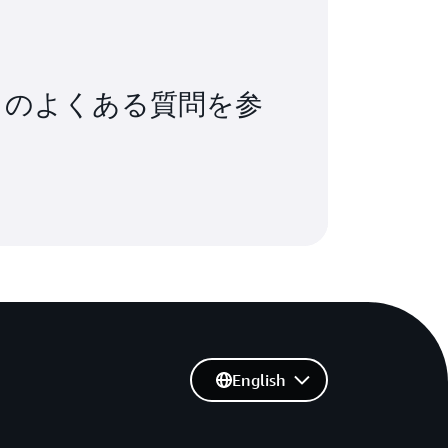
は、エージェントのツールコールと行動をリ
S Security Hub Extended 専
検出します。AWS Security Hub
ty、CloudTrail とネイティブに統合されている
S インフラストラクチャとネイティブに統合され
、影響範囲を評価し、アクションを実行で
価値が得られます。
に基づいて数分で完全な調査を行い、事前に
 Hub のよくある質問を参
ョンを実行し、検出ルールを最適化して誤
処します。
English