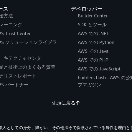
ース
デベロッパー
始方法
Builder Center
レーニング
SDK とツール
S Trust Center
AWS での .NET
WS ソリューションライブラ
AWS での Python
AWS での Java
ーキテクチャセンター
AWS での PHP
品と技術上のよくある質問
AWS での JavaScript
ナリストレポート
builders.flash - AWS 
WS パートナー
ブマガジン
先頭に戻る
退役軍人としての身分、障がい、その他法令で保護されている属性を理由と