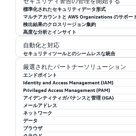
セキュリティ警告の管理を開始する
在的な攻撃経路が生まれるかを把握できます。悪用
析を合理化できます。これにより、セキュリティへ
向、露出パターン、アクティブなリソース、および
ースベースの料金を提供します。統合されたコスト
ルやプロセスと統合することで、事務的な業務の管
Framework (OCSF) を使用して、高度なセキ
標準化されたセキュリティデータ形式
なインサイトを得て、どの問題に最初に対処すべき
情報に基づいた決定を下すことができます。
できます。これにより、長期的なセキュリティ戦略
AWS アカウントとリージョン全体のセキュリティ
中できるようになり、全体的なセキュリティ体制と
に影響が出る前に重大な問題を特定できます。OCSF
マルチアカウントと AWS Organizations のサポー
検出結果を個別に確認すると見落とされがちな複雑
定可能なセキュリティ改善を利害関係者に示すこと
リティインフラストラクチャについて情報に基づい
標準化されたセキュリティでは、OCSF を使用して
パートナー統合のセキュリティ検出結果の一貫した形
検出結果のクロスリージョン集約
最適化できます。
統合からのセキュリティデータの取り込みと処理を
で、Security Hub はセキュリティツールやワ
Security Hub では、コンソールで数回クリックするだけ
高度な分析とインサイト
により、既存のセキュリティツールやワークフローと
準化されたアプローチにより、クラウド環境全体の
イと管理を一元的に行うことができます。管理者ア
統合セキュリティソリューションの一部として、集
リソース識別子、重要度レベル、タイムスタンプな
まり、より効果的なセキュリティ管理が可能になり
ムはすべてのアカウントにわたる相関するセキュリテ
ージョンのセキュリティ検出結果を一元化すること
Security Hub の高度な分析機能により、セキ
自動化と対応
貫したフォーマットを提供します。これにより、環
きます。個々のアカウント所有者には自分のアカウ
化し、管理を簡素化します。検出結果はリージョン
タリング、グループ化、作成が可能になります。標準
セキュリティツールとのシームレスな統合
ルタリング、および関連付けが容易になります。
できます。AWS Organizations との統合に
ョンの結果に加えられた更新が別のリージョンにレ
環境全体の重大なリスクを明らかにするのに役立つ
カウントでも Security Hub を自動的に有効
集約リージョンの Amazon EventBridge 
Security Hub は、標準化された OCSF 形
す。例えば、重要度の高い問題に焦点を当てるよう
厳選されたパートナーソリューション
行えます。
クされたリージョンのすべての検出結果のイベント
ト管理、脅威の調査、GRC (ガバナンスリスクとコン
ごとにグループ化して脆弱なアセットを特定できます。Se
エンドポイント
り、チケット発行、チャット、インシデント管理、
ーケストレーション、オートメーション、対応)、SIE
ジ化されたマネージドインサイトを提供し、カスタ
Identity and Access Management (IAM)
イベントが発行される集約リージョンに統合するこ
ールなどの既存のセキュリティツールとのシームレ
セキュリティデータのパターンや傾向を特定するの
CrowdStrike – Falcon for Endpoint
Privileged Access Management (PAM)
自動化されたワークフローを組み合わせることで、
経過に伴う傾向を示す視覚情報が含まれているため
Okta – Workforce Identity for AWS
アイデンティティガバナンスと管理 (IGA)
CrowdStrike は、エンドポイント、クラウドワ
応が可能になります。
重要なことに集中できます。
Britive – Privilege Access Management
メールアドレス
最も重要な領域を保護します。次世代ウイルス対策 (
Okta Workforce Identity Foundations 
SailPoint – Identity Security Accelerator
ネットワーク
(EDR)、クラウドワークロード保護 (CWP) を
業者、パートナーを保護するための統合アイデンテ
Britive Unified Privileged Access Manag
Proofpoint – Collaboration Protection
データ
サーバー、VM、コンテナ、サーバーレスワークロー
とシームレスに統合することで、パスワードのサイ
たる人間、エージェンティック AI、および人間以
SailPoint Identity Security Accelerat
Zscaler SSE – プライベートアクセスプラットフ
ブラウザ
活用した予防と攻撃指標 (IOA) は、被害が発生
アクセスを一元化するシングルサインオン (SSO)
イデンティティセキュリティコントロールプレーン
ーションです。当社の基本的なガバナンスエンジン
Proofpoint Collaboration Protection
Cyera – DSPM + Datawatcher
クラウド