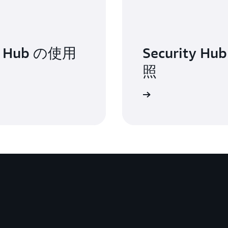
れたモデル、ポリシー違反を特定します。AI-DR 
ジェントを通じて、自律的なセキュリティ運用を実現します。AW
アルタイムで監視して、敵対的な操作やハルシネーションを
用に構築された 7AI は、Security Hub、GuardDu
Extended を通じて利用可能な Oligo は、AW
ため、AWS 環境全体で自律的に検出結果を調査し
ているため、運用上のオーバーヘッドなしで即座に
きます。AI エージェントは、専門家レベルの推論
 Hub の使用
Security
定義されたプレイブックを超えた柔軟な対応アクシ
検知を最大 95〜99% 削減し、積極的に脅威に対
照
よくある質問に移動