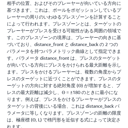
相手の位置、およびそのプレーヤーが向いている方向に
基づきます。これは、ボールをポゼッションしているプ
レーヤーの周りのいわゆるプレスゾーンを計算すること
によって行われます。プレスゾーンとは、ターゲットの
プレーヤーがプレスを受ける可能性がある周囲の領域で
す。このプレスゾーンの境界は、プレーヤーの向きに基
づいており、distance_front と distance_back の 2 つの
パラメータを持つパラメトリック曲線として指定できま
す。パラメータ distance_front は、プレスのターゲット
が向いている方向にプレスをかけられる最大距離を示し
ます。プレスをかけるプレーヤーは、複数の角度からプ
レスのターゲットに近づくことができます。プレスのタ
ーゲットの方向に対する絶対角度 (Θ) が増加すると、プ
レスの最大距離は減少し、Θ = ±180 のときに最小にな
ります。例えば、プレスをかけるプレーヤーがプレスの
ターゲットの背後にいる場合、これは distance_back パ
ラメータに等しくなります。プレスゾーンの距離の限度
は、極座標 (Θ, L) で楕円形を近似する式によって決定さ
れます。