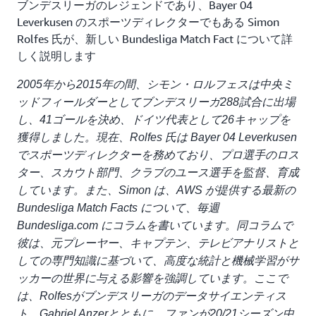
ブンデスリーガのレジェンドであり、Bayer 04
Leverkusen のスポーツディレクターでもある Simon
Rolfes 氏が、新しい Bundesliga Match Fact について詳
しく説明します
2005年から2015年の間、シモン・ロルフェスは中央ミ
ッドフィールダーとしてブンデスリーガ288試合に出場
し、41ゴールを決め、ドイツ代表として26キャップを
獲得しました。現在、Rolfes 氏は Bayer 04 Leverkusen
でスポーツディレクターを務めており、プロ選手のロス
ター、スカウト部門、クラブのユース選手を監督、育成
しています。また、Simon は、AWS が提供する最新の
Bundesliga Match Facts について、毎週
Bundesliga.com にコラムを書いています。同コラムで
彼は、元プレーヤー、キャプテン、テレビアナリストと
しての専門知識に基づいて、高度な統計と機械学習がサ
ッカーの世界に与える影響を強調しています。ここで
は、Rolfesがブンデスリーガのデータサイエンティス
ト、Gabriel Anzerとともに、ファンが20/21シーズン中