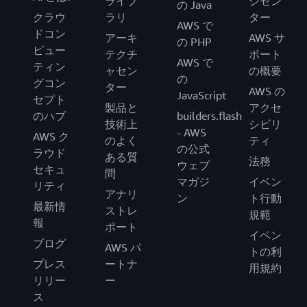
ライブ
ジセン
の Java
クラウ
ラリ
ター
AWS で
ドコン
アーキ
AWS サ
の PHP
ピュー
テクチ
ポート
AWS で
ティン
ャセン
の概要
の
グコン
ター
AWS の
JavaScript
セプト
製品と
アクセ
のハブ
builders.flash
技術上
シビリ
- AWS
AWS ク
のよく
ティ
の公式
ラウド
ある質
法務
ウェブ
セキュ
問
マガジ
イベン
リティ
アナリ
ン
ト行動
最新情
ストレ
規範
報
ポート
イベン
ブログ
AWS パ
トの利
プレス
ートナ
用規約
リリー
ー
ス