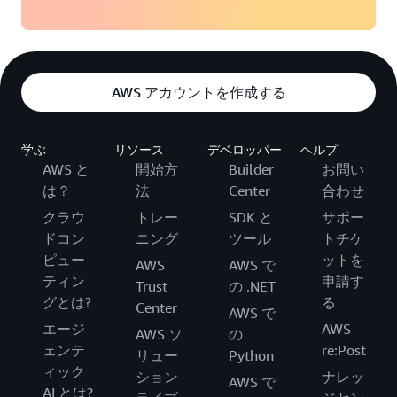
AWS アカウントを作成する
学ぶ
リソース
デベロッパー
ヘルプ
AWS と
開始方
Builder
お問い
は？
法
Center
合わせ
クラウ
トレー
SDK と
サポー
ドコン
ニング
ツール
トチケ
ピュー
ットを
AWS
AWS で
ティン
申請す
Trust
の .NET
グとは?
る
Center
AWS で
エージ
AWS
AWS ソ
の
ェンテ
re:Post
リュー
Python
ィック
ション
ナレッ
AWS で
AI とは?