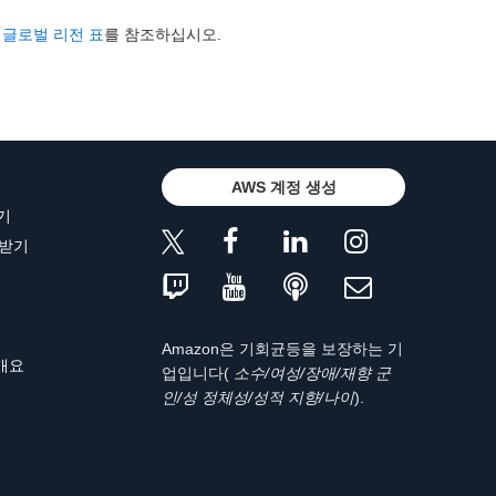
 글로벌 리전 표
를 참조하십시오.
AWS 계정 생성
기
 받기
Amazon은 기회균등을 보장하는 기
 개요
업입니다(
소수/여성/장애/재향 군
인/성 정체성/성적 지향/나이
).