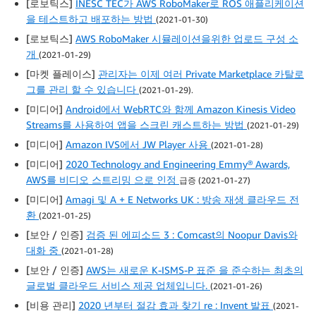
[로보틱스]
INESC TEC가 AWS RoboMaker로 ROS 애플리케이션
을 테스트하고 배포하는 방법
(2021-01-30)
[로보틱스]
AWS RoboMaker 시뮬레이션을위한 업로드 구성 소
개
(2021-01-29)
[마켓 플레이스]
관리자는 이제 여러 Private Marketplace 카탈로
그를 관리 할 수 ​​있습니다
(2021-01-29).
[미디어]
Android에서 WebRTC와 함께 Amazon Kinesis Video
Streams를 사용하여 앱을 스크린 캐스트하는 방법
(2021-01-29)
[미디어]
Amazon IVS에서 JW Player 사용
(2021-01-28)
[미디어]
2020 Technology and Engineering Emmy® Awards,
AWS를 비디오 스트리밍 으로 인정
급증 (2021-01-27)
[미디어]
Amagi 및 A + E Networks UK : 방송 재생 클라우드 전
환
(2021-01-25)
[보안 / 인증]
검증 된 에피소드 3 : Comcast의 Noopur Davis와
대화 중
(2021-01-28)
[보안 / 인증]
AWS는 새로운 K-ISMS-P 표준 을 준수하는 최초의
글로벌 클라우드 서비스 제공 업체입니다.
(2021-01-26)
[비용 관리]
2020 년부터 절감 효과 찾기 re : Invent 발표
(2021-