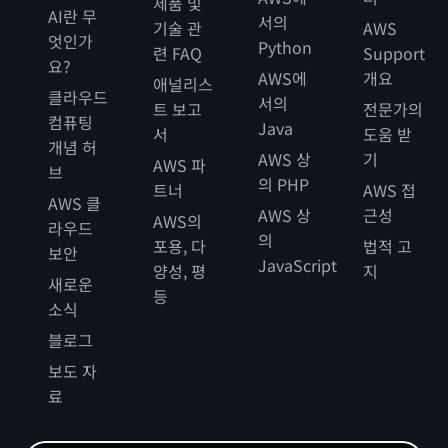
제품 및
AI란 무
서의
기술 관
AWS
엇인가
Python
련 FAQ
Support
요?
AWS에
개요
애널리스
클라우드
서의
트 보고
전문가의
컴퓨팅
Java
서
도움 받
개념 허
AWS 상
기
AWS 파
브
의 PHP
트너
AWS 접
AWS 클
AWS 상
근성
AWS의
라우드
의
포용, 다
법적 고
보안
JavaScript
양성, 평
지
새로운
등
소식
블로그
보도 자
료