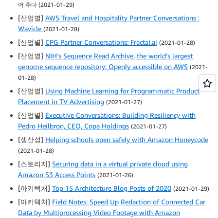
어 주다 (2021-01-29)
[산업별]
AWS Travel and Hospitality Partner Conversations :
Wavicle
(2021-01-28)
[산업별]
CPG Partner Conversations: Fractal.ai
(2021-01-28)
[산업별]
NIH’s Sequence Read Archive, the world’s largest
genome sequence repository: Openly accessible on AWS
(2021-
01-28)
[산업별]
Using Machine Learning for Programmatic Product
Placement in TV Advertising
(2021-01-27)
[산업별]
Executive Conversations: Building Resiliency with
Pedro Heilbron, CEO, Copa Holdings
(2021-01-27)
[생산성]
Helping schools open safely with Amazon Honeycode
(2021-01-28)
[스토리지]
Securing data in a virtual private cloud using
Amazon S3 Access Points
(2021-01-26)
[아키텍처]
Top 15 Architecture Blog Posts of 2020
(2021-01-29)
[아키텍처]
Field Notes: Speed Up Redaction of Connected Car
Data by Multiprocessing Video Footage with Amazon