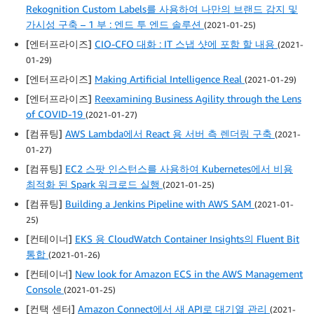
Rekognition Custom Labels를 사용하여 나만의 브랜드 감지 및
가시성 구축 – 1 부 : 엔드 투 엔드 솔루션
(2021-01-25)
[엔터프라이즈]
CIO-CFO 대화 : IT 스냅 샷에 포함 할 내용
(2021-
01-29)
[엔터프라이즈]
Making Artificial Intelligence Real
(2021-01-29)
[엔터프라이즈]
Reexamining Business Agility through the Lens
of COVID-19
(2021-01-27)
[컴퓨팅]
AWS Lambda에서 React 용 서버 측 렌더링 구축
(2021-
01-27)
[컴퓨팅]
EC2 스팟 인스턴스를 사용하여 Kubernetes에서 비용
최적화 된 Spark 워크로드 실행
(2021-01-25)
[컴퓨팅]
Building a Jenkins Pipeline with AWS SAM
(2021-01-
25)
[컨테이너]
EKS 용 CloudWatch Container Insights의 Fluent Bit
통합
(2021-01-26)
[컨테이너]
New look for Amazon ECS in the AWS Management
Console
(2021-01-25)
[컨택 센터]
Amazon Connect에서 새 API로 대기열 관리
(2021-