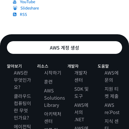
YouTube
Slideshare
RSS
AWS 계정 생성
알아보기
리소스
개발자
도움말
AWS란
시작하기
개발자
AWS에
무엇인가
센터
문의
훈련
요?
SDK 및
지원 티
AWS
클라우드
도구
켓 제출
Solutions
컴퓨팅이
Library
AWS에
AWS
란 무엇
서의
re:Post
아키텍처
인가요?
.NET
센터
지식 센
에이전틱
AWS에
터