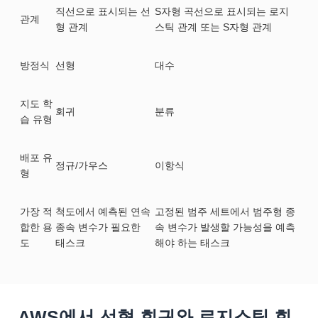
직선으로 표시되는 선
S자형 곡선으로 표시되는 로지
관계
형 관계
스틱 관계 또는 S자형 관계
방정식
선형
대수
지도 학
회귀
분류
습 유형
배포 유
정규/가우스
이항식
형
가장 적
척도에서 예측된 연속
고정된 범주 세트에서 범주형 종
합한 용
종속 변수가 필요한
속 변수가 발생할 가능성을 예측
도
태스크
해야 하는 태스크
AWS에서 선형 회귀와 로지스틱 회