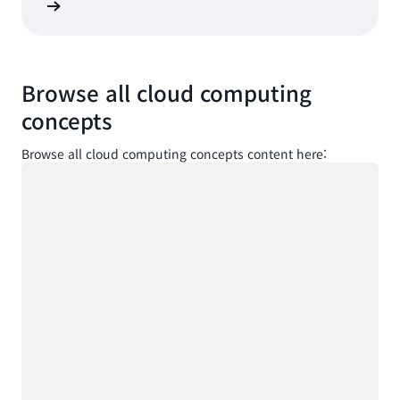
알아보기
Browse all cloud computing
concepts
Browse all cloud computing concepts content here:
로드 중