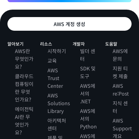
AWS 계정 생성
알아보기
리소스
개발자
도움말
AWS란
시작하기
빌더 센
AWS에
무엇인가
터
문의
교육
요?
SDK 및
지원 티
AWS
클라우드
도구
켓 제출
Trust
컴퓨팅이
Center
AWS에
AWS
란 무엇
서의
re:Post
AWS
인가요?
.NET
Solutions
지식 센
에이전틱
Library
AWS에
터
AI란 무
서의
아키텍처
AWS
엇인가
Python
센터
Support
요?
AWS에
개요
제품 및