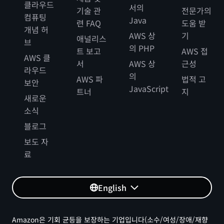
클라우드
서의
기술 관
전문가의
컴퓨팅
Java
련 FAQ
도움 받
개념 허
AWS 상
기
애널리스
브
의 PHP
트 보고
AWS 접
AWS 클
서
AWS 상
근성
라우드
의
AWS 파
법적 고
보안
JavaScript
트너
지
새로운
소식
블로그
보도 자
료
English
Amazon은 기회 균등을 보장하는 기업입니다(소수/여성/장애/재향