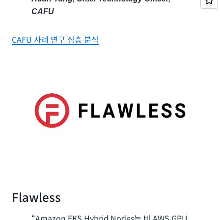
CAFU
CAFU 사례 연구 심층 분석
Flawless
“Amazon EKS Hybrid Nodes는 비 AWS GPU