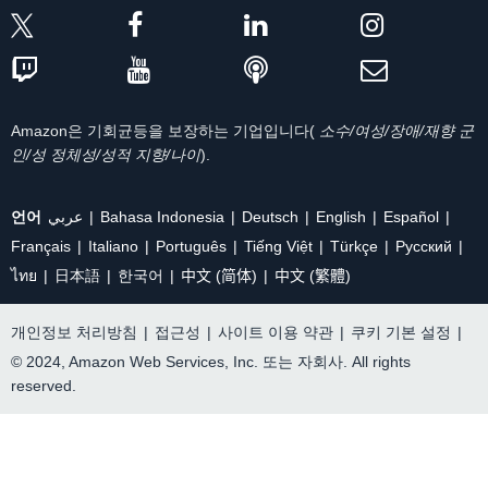
Amazon은 기회균등을 보장하는 기업입니다(
소수/여성/장애/재향 군
인/성 정체성/성적 지향/나이
).
언어
عربي
Bahasa Indonesia
Deutsch
English
Español
Français
Italiano
Português
Tiếng Việt
Türkçe
Ρусский
ไทย
日本語
한국어
中文 (简体)
中文 (繁體)
개인정보 처리방침
|
접근성
|
사이트 이용 약관
|
쿠키 기본 설정
|
© 2024, Amazon Web Services, Inc. 또는 자회사. All rights
reserved.