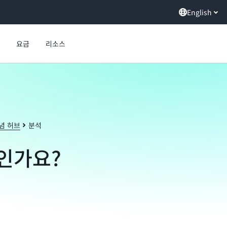
English
요금
리소스
념 허브
분석
인가요?