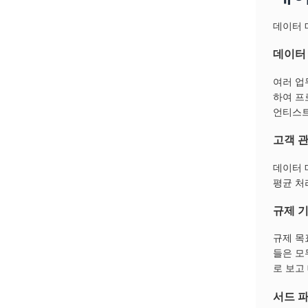
데이터 
데이터
여러 업
하여 프
언티스트
고객 
데이터 
평균 처
규제 
규제 목
들은 모
로 보고
서드 