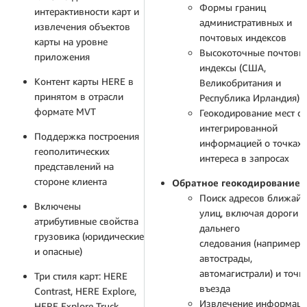
Формы границ
интерактивности карт и
административных и
извлечения объектов
почтовых индексов
карты на уровне
Высокоточные почтовы
приложения
индексы (США,
Контент карты HERE в
Великобритания и
принятом в отрасли
Республика Ирландия)
формате MVT
Геокодирование мест с
интегрированной
Поддержка построения
информацией о точках
геополитических
интереса в запросах
представлений на
стороне клиента
Обратное геокодирование.
Поиск адресов ближай
Включены
улиц, включая дороги
атрибутивные свойства
дальнего
грузовика (юридические
следования (например,
и опасные)
автострады,
автомагистрали) и точк
Три стиля карт: HERE
въезда
Contrast, HERE Explore,
Извлечение информац
HERE Explore Truck