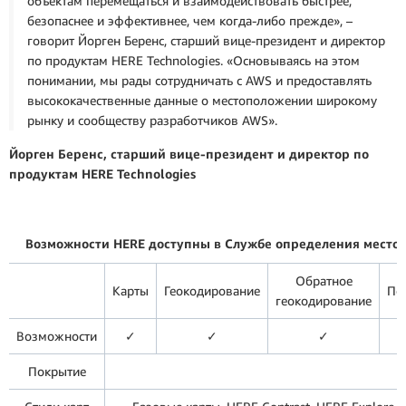
объектам перемещаться и взаимодействовать быстрее,
безопаснее и эффективнее, чем когда-либо прежде», –
говорит Йорген Беренс, старший вице-президент и директор
по продуктам HERE Technologies. «Основываясь на этом
понимании, мы рады сотрудничать с AWS и предоставлять
высококачественные данные о местоположении широкому
рынку и сообществу разработчиков AWS».
Йорген Беренс, старший вице-президент и директор по
продуктам HERE Technologies
Возможности HERE доступны в Службе определения место
Обратное
Карты
Геокодирование
По
геокодирование
Возможности
✓
✓
✓
Покрытие
Весь м