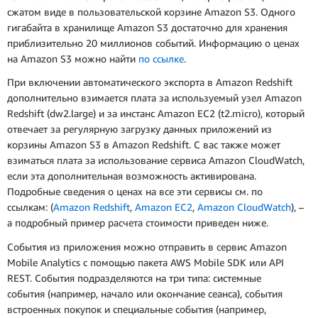
сжатом виде в пользовательской корзине Amazon S3. Одного
гигабайта в хранилище Amazon S3 достаточно для хранения
приблизительно 20 миллионов событий. Информацию о ценах
на Amazon S3 можно найти
по ссылке
.
При включении автоматического экспорта в Amazon Redshift
дополнительно взимается плата за используемый узел Amazon
Redshift (dw2.large) и за инстанс Amazon EC2 (t2.micro), который
отвечает за регулярную загрузку данных приложений из
корзины Amazon S3 в Amazon Redshift. С вас также может
взиматься плата за использование сервиса Amazon CloudWatch,
если эта дополнительная возможность активирована.
Подробные сведения о ценах на все эти сервисы см. по
ссылкам: (
Amazon Redshift
,
Amazon EC2
,
Amazon CloudWatch
), –
а подробный пример расчета стоимости приведен ниже.
События из приложения можно отправить в сервис Amazon
Mobile Analytics с помощью пакета AWS Mobile SDK или API
REST. События подразделяются на три типа: системные
события (например, начало или окончание сеанса), события
встроенных покупок и специальные события (например,