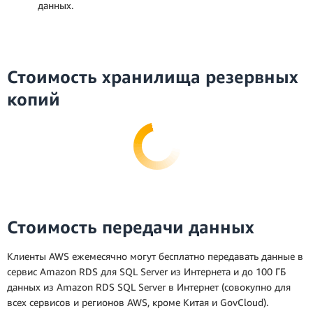
данных.
Развертывание в одной зоне
Стоимость хранилища резервных
доступности
копий
* Это средний размер ежемесячного платежа
на протяжении всего срока действия
Стоимость передачи данных
Развертывание в нескольких зонах
зарезервированного инстанса. Каждый месяц
доступности
фактический ежемесячный платеж равен
Клиенты AWS ежемесячно могут бесплатно передавать данные в
фактическому количеству часов в этом месяце,
сервис Amazon RDS для SQL Server из Интернета и до 100 ГБ
умноженному на почасовой тариф, или
данных из Amazon RDS SQL Server в Интернет (совокупно для
количеству секунд в данном месяце,
всех сервисов и регионов AWS, кроме Китая и GovCloud).
умноженному на почасовой тариф,