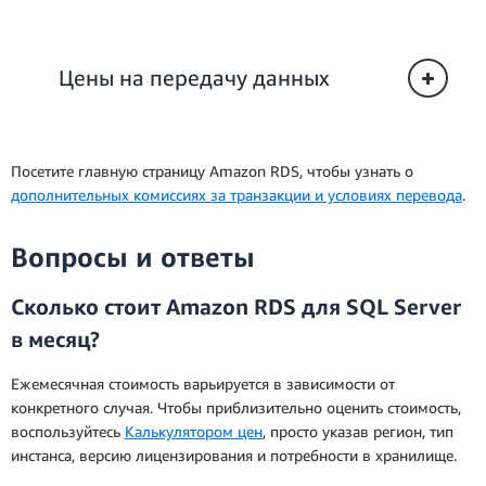
разделенный на 3600, в зависимости от
используемого типа выделенного инстанса
Amazon RDS для SQL Server. Почасовой тариф
Цены на передачу данных
равен сумме средних ежемесячных платежей
на протяжении срока действия
зарезервированного инстанса, деленной на
общее количество часов (при допущении, что
Посетите главную страницу Amazon RDS, чтобы узнать о
в году 365 дней) за тот же период.
дополнительных комиссиях за транзакции и условиях перевода
.
** Фактические почасовые цены помогают вам
рассчитать экономию при использовании
Вопросы и ответы
зарезервированного инстанса вместо инстанса
по требованию. При покупке
Сколько стоит Amazon RDS для SQL Server
зарезервированного инстанса вы оплачиваете
в месяц?
каждый час на протяжении выбранного срока
действия вне зависимости от того, работает ли
Ежемесячная стоимость варьируется в зависимости от
в это время инстанс. Фактическая почасовая
конкретного случая. Чтобы приблизительно оценить стоимость,
цена соответствует амортизированным
воспользуйтесь
Калькулятором цен
, просто указав регион, тип
почасовым расходам на инстанс. Для ее
инстанса, версию лицензирования и потребности в хранилище.
расчета общая стоимость зарезервированного