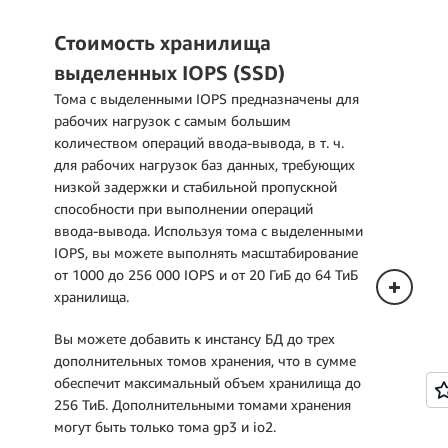
Стоимость хранилища
Развертывание в одной зоне
доступности
выделенных IOPS (SSD)
Тома с выделенными IOPS предназначены для
Цены, указанные ниже, относятся к
рабочих нагрузок с самым большим
инстансам БД, развернутым в одной
количеством операций ввода‑вывода, в т. ч.
зоне доступности.
для рабочих нагрузок баз данных, требующих
низкой задержки и стабильной пропускной
способности при выполнении операций
ввода‑вывода. Используя тома с выделенными
IOPS, вы можете выполнять масштабирование
от 1000 до 256 000 IOPS и от 20 ГиБ до 64 ТиБ
хранилища.
Вы можете добавить к инстансу БД до трех
Развертывание в нескольких зонах
дополнительных томов хранения, что в сумме
доступности (один резервный
обеспечит максимальный объем хранилища до
инстанс)
256 ТиБ. Дополнительными томами хранения
могут быть только тома gp3 и io2.