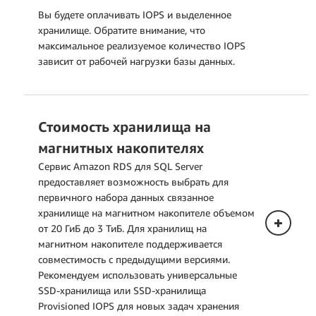
Вы будете оплачивать IOPS и выделенное
хранилище. Обратите внимание, что
максимальное реализуемое количество IOPS
зависит от рабочей нагрузки базы данных.
Стоимость хранилища на
Развертывание в одной зоне
доступности
магнитных накопителях
Сервис Amazon RDS для SQL Server
предоставляет возможность выбрать для
первичного набора данных связанное
хранилище на магнитном накопителе объемом
от 20 ГиБ до 3 ТиБ. Для хранилищ на
магнитном накопителе поддерживается
совместимость с предыдущими версиями.
Рекомендуем использовать универсальные
Развертывание в нескольких зонах
SSD-хранилища или SSD-хранилища
доступности (один резервный
Provisioned IOPS для новых задач хранения
инстанс)