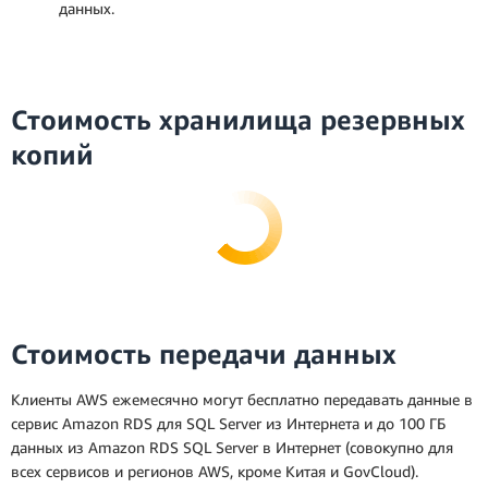
данных.
Развертывание в одной зоне
Стоимость хранилища резервных
доступности
копий
* Это средний размер ежемесячного платежа
на протяжении всего срока действия
Стоимость передачи данных
Развертывание в нескольких зонах
зарезервированного инстанса. Каждый месяц
доступности
фактический ежемесячный платеж равен
Клиенты AWS ежемесячно могут бесплатно передавать данные в
фактическому количеству часов в этом месяце,
сервис Amazon RDS для SQL Server из Интернета и до 100 ГБ
умноженному на почасовой тариф, или
данных из Amazon RDS SQL Server в Интернет (совокупно для
количеству секунд в данном месяце,
всех сервисов и регионов AWS, кроме Китая и GovCloud).
умноженному на почасовой тариф,