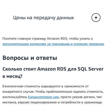
разделенный на 3600, в зависимости от
используемого типа выделенного инстанса
Amazon RDS для SQL Server. Почасовой тариф
Цены на передачу данных
равен сумме средних ежемесячных платежей
на протяжении срока действия
зарезервированного инстанса, деленной на
общее количество часов (при допущении, что
Посетите главную страницу Amazon RDS, чтобы узнать о
в году 365 дней) за тот же период.
дополнительных комиссиях за транзакции и условиях перевода
.
** Фактические почасовые цены помогают вам
рассчитать экономию при использовании
Вопросы и ответы
зарезервированного инстанса вместо инстанса
по требованию. При покупке
Сколько стоит Amazon RDS для SQL Server
зарезервированного инстанса вы оплачиваете
в месяц?
каждый час на протяжении выбранного срока
действия вне зависимости от того, работает ли
Ежемесячная стоимость варьируется в зависимости от
в это время инстанс. Фактическая почасовая
конкретного случая. Чтобы приблизительно оценить стоимость,
цена соответствует амортизированным
воспользуйтесь
Калькулятором цен
, просто указав регион, тип
почасовым расходам на инстанс. Для ее
инстанса, версию лицензирования и потребности в хранилище.
расчета общая стоимость зарезервированного