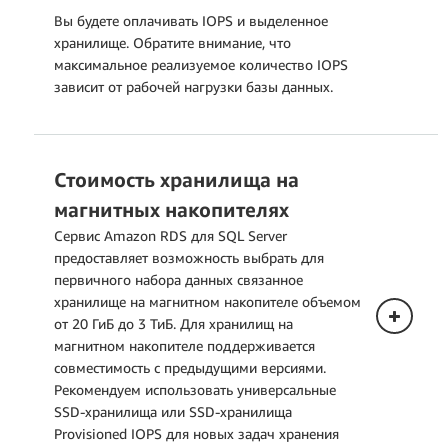
Вы будете оплачивать IOPS и выделенное
хранилище. Обратите внимание, что
максимальное реализуемое количество IOPS
зависит от рабочей нагрузки базы данных.
Стоимость хранилища на
Развертывание в одной зоне
доступности
магнитных накопителях
Сервис Amazon RDS для SQL Server
предоставляет возможность выбрать для
первичного набора данных связанное
хранилище на магнитном накопителе объемом
от 20 ГиБ до 3 ТиБ. Для хранилищ на
магнитном накопителе поддерживается
совместимость с предыдущими версиями.
Рекомендуем использовать универсальные
Развертывание в нескольких зонах
SSD-хранилища или SSD-хранилища
доступности (один резервный
Provisioned IOPS для новых задач хранения
инстанс)