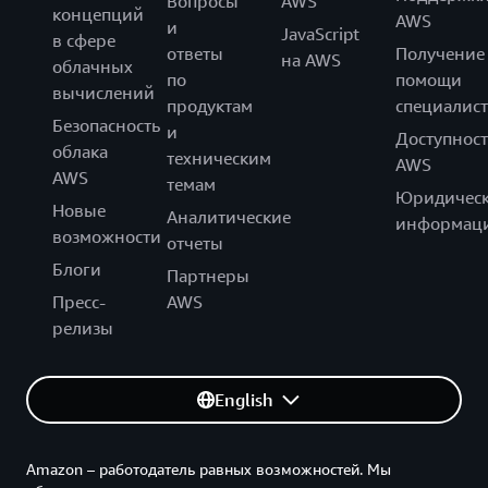
Вопросы
AWS
концепций
AWS
и
JavaScript
в сфере
ответы
Получение
на AWS
облачных
по
помощи
вычислений
продуктам
специалист
Безопасность
и
Доступност
облака
техническим
AWS
AWS
темам
Юридическ
Новые
Аналитические
информац
возможности
отчеты
Блоги
Партнеры
Пресс-
AWS
релизы
English
Amazon – работодатель равных возможностей. Мы