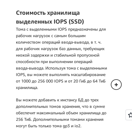
Стоимость хранилища
Развертывание в одной зоне
доступности
выделенных IOPS (SSD)
Тома с выделенными IOPS предназначены для
Цены, указанные ниже, относятся к
рабочих нагрузок с самым большим
инстансам БД, развернутым в одной
количеством операций ввода‑вывода, в т. ч.
зоне доступности.
для рабочих нагрузок баз данных, требующих
низкой задержки и стабильной пропускной
способности при выполнении операций
ввода‑вывода. Используя тома с выделенными
IOPS, вы можете выполнять масштабирование
от 1000 до 256 000 IOPS и от 20 ГиБ до 64 ТиБ
хранилища.
Вы можете добавить к инстансу БД до трех
Развертывание в нескольких зонах
дополнительных томов хранения, что в сумме
доступности (один резервный
обеспечит максимальный объем хранилища до
инстанс)
256 ТиБ. Дополнительными томами хранения
могут быть только тома gp3 и io2.