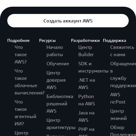
Создать аккаунт AWS
Подробнее
Ресурсы
Разработчики
Поддержка
Что
Начало
Центр
Свяжитесь
такое
работы
Builder
с нами
AWS?
Обучение
SDK и
Обращени
Что
инструменты
в
Центр
такое
службу
доверия
.NET на
облачные
поддержки
AWS
AWS
вычисления?
AWS
Библиотека
Python
Что
re:Post
решений
на AWS
такое
AWS
Центр
Java на
агентный
знаний
Центр
AWS
ИИ?
архитектуры
Обзор
PHP на
Центр
Поддержк