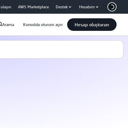
 ulaşın
AWS Marketplace
Destek
Hesabım
Hesap oluşturun
Arama
Konsolda oturum açın