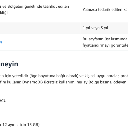
 ve Bölgeleri genelinde taahhüt edilen
Yalnızca tedarik edilen kap
kliği
1 yıl veya 3 yıl
Bu sayfanın üst kısmında
rı
fiyatlandırmayı görüntül
eneyin
çin yeterlidir (öge boyutuna bağlı olarak) ve kişisel uygulamalar, prototi
fını kullanır. DynamoDB ücretsiz kullanım, her ay Bölge başına, ödeyen 
rWCU
k 12 ayınız için 15 GB)