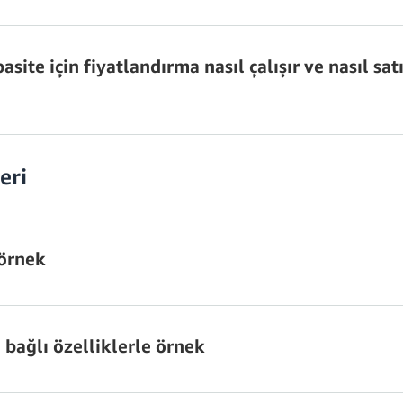
n Veri Yakalama (CDC).
ite için fiyatlandırma nasıl çalışır ve nasıl satı
rı fiyatlandırması
 uygulanır
eri
Yedeklemeler için A
man satın almalısınız?
ımı.
 örnek
ı
ın alınır?
 bağlı özelliklerle örnek