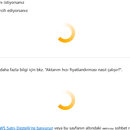
ı istiyorsanız
rcih ediyorsanız
ha fazla bilgi için bkz. "Aktarım hızı fiyatlandırması nasıl çalışır?".
WS Satış Desteği'ne başvurun
veya bu sayfanın altındaki
sohbet r
AWS'e Sor