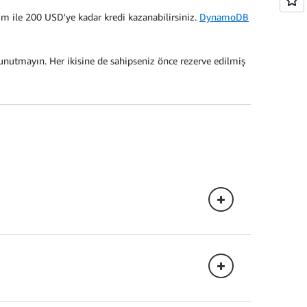
m ile 200 USD'ye kadar kredi kazanabilirsiniz.
DynamoDB
i unutmayın. Her ikisine de sahipseniz önce rezerve edilmiş
Standart Seyrek
 sınıfları