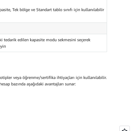
asite, Tek bölge ve Standart tablo sınıfı için kullanılabilir
ki tedarik edilen kapasite modu sekmesini seçerek
eyin
pler veya öğrenme/sertifika ihtiyaçları için kullanılabilir.
hesap bazında aşağıdaki avantajları sunar: