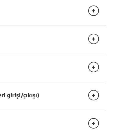
r. RRU'lar 4 KB'lık artışlarla tüketilir.
 (WCU'lar) cinsinden faturalandırılır. WCU'lar
i girişi/çıkışı)
DynamoDB için
n Amazon DynamoDB faturalandırmasını anlama