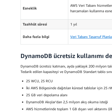
AWS Veri Tabanı hizmetleri
Esneklik
harcamaları kullanma esne
Taahhüt süresi
1 yıl
Daha fazla bilgi
Veri Tabanı Tasarruf Planla
DynamoDB ücretsiz kullanımı d
DynamoDB ücretsiz katmanı, ayda yaklaşık 200 milyon talep i
Tedarik edilen kapasiteyi ve DynamoDB Standart tablo sını
25 WCU, 25 RCU
İki AWS Bölgesinde dağıtılan küresel tablolar için 25 
25 GB veri depolama alanı
DynamoDB Akışlar'dan 2,5 milyon akış okuma isteği
AWS hizmetlerinde toplam 1 GB dışarı veri aktarımı (il