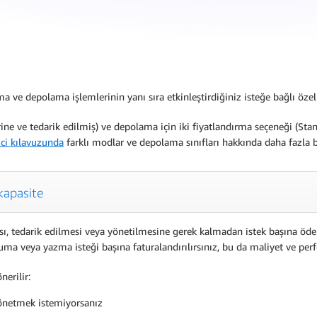
ve depolama işlemlerinin yanı sıra etkinleştirdiğiniz isteğe bağlı özelli
ne ve tedarik edilmiş) ve depolama için iki fiyatlandırma seçeneği (Stand
ci kılavuzunda
farklı modlar ve depolama sınıfları hakkında daha fazla b
kapasite
, tedarik edilmesi veya yönetilmesine gerek kalmadan istek başına öde
kuma veya yazma isteği başına faturalandırılırsınız, bu da maliyet ve per
erilir:
yönetmek istemiyorsanız