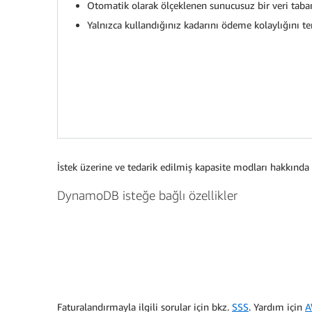
Otomatik olarak ölçeklenen sunucusuz bir veri taban
Yalnızca kullandığınız kadarını ödeme kolaylığını te
İstek üzerine ve tedarik edilmiş kapasite modları hakkında da
DynamoDB isteğe bağlı özellikler
Faturalandırmayla ilgili sorular için bkz.
SSS
. Yardım için
A