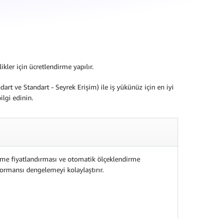
kler için ücretlendirme yapılır.
art ve Standart - Seyrek Erişim) ile iş yükünüz için en iyi
ilgi edinin.
me fiyatlandırması ve otomatik ölçeklendirme
formansı dengelemeyi kolaylaştırır.