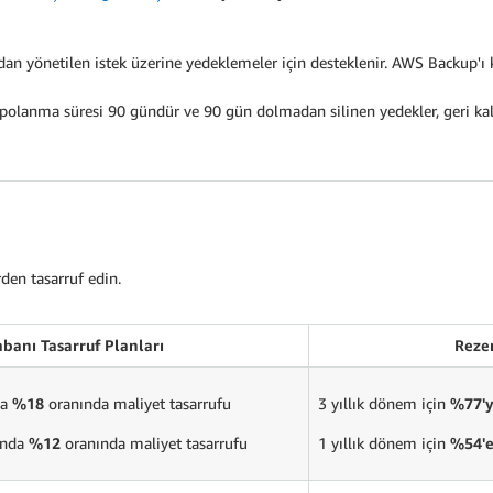
dan yönetilen istek üzerine yedeklemeler için desteklenir. AWS Backup'
olanma süresi 90 gündür ve 90 gün dolmadan silinen yedekler, geri kal
den tasarruf edin.
abanı Tasarruf Planları
Rezer
da
%18
oranında maliyet tasarrufu
3 yıllık dönem için
%77'
zında
%12
oranında maliyet tasarrufu
1 yıllık dönem için
%54'