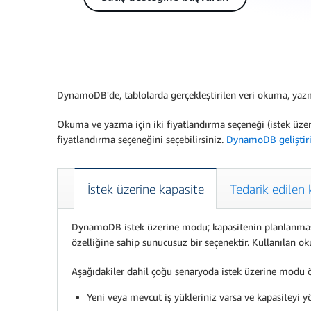
DynamoDB'de, tablolarda gerçekleştirilen veri okuma, yazma 
Okuma ve yazma için iki fiyatlandırma seçeneği (istek üzeri
fiyatlandırma seçeneğini seçebilirsiniz.
DynamoDB geliştiri
İstek üzerine kapasite
Tedarik edilen 
DynamoDB istek üzerine modu; kapasitenin planlanması
özelliğine sahip sunucusuz bir seçenektir. Kullanılan o
Aşağıdakiler dahil çoğu senaryoda istek üzerine modu ön
Yeni veya mevcut iş yükleriniz varsa ve kapasiteyi 