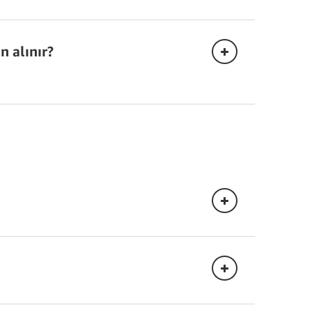
n alınır?
mazon DynamoDB faturalandırmasını anlama
AWS Glue fiyatlandırması