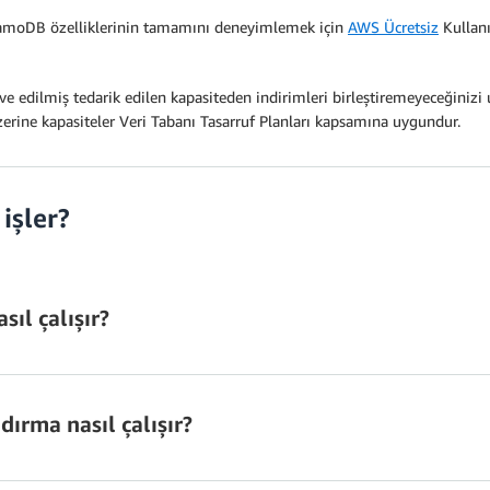
amoDB özelliklerinin tamamını deneyimlemek için
AWS Ücretsiz
Kullanı
rve edilmiş tedarik edilen kapasiteden indirimleri birleştiremeyeceğiniz
zerine kapasiteler Veri Tabanı Tasarruf Planları kapsamına uygundur.
işler?
sıl çalışır?
Standart
dırma nasıl çalışır?
DynamoDB tablo