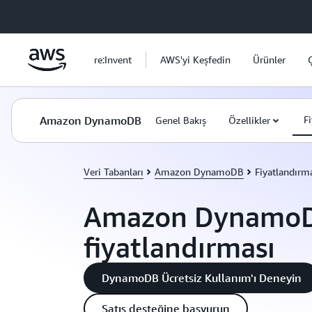
Ana İçeriğe Atla
re:Invent
AWS'yi Keşfedin
Ürünler
Amazon DynamoDB
F
Genel Bakış
Özellikler
Veri Tabanları
Amazon DynamoDB
Fiyatlandırm
Amazon Dynamo
fiyatlandırması
DynamoDB Ücretsiz Kullanım'ı Deneyin
Satış desteğine başvurun