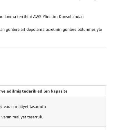
ı kullanma tercihini AWS Yönetim Konsolu'ndan
an günlere ait depolama ücretinin günlere bölünmesiyle
ve edilmiş tedarik edilen kapasite
ye
varan maliyet tasarrufu
e
varan maliyet tasarrufu