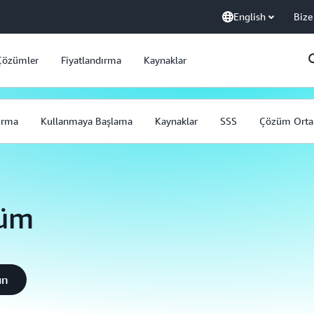
English
Bize
Çözümler
Fiyatlandırma
Kaynaklar
ırma
Kullanmaya Başlama
Kaynaklar
SSS
Çözüm Ortak
züm
un