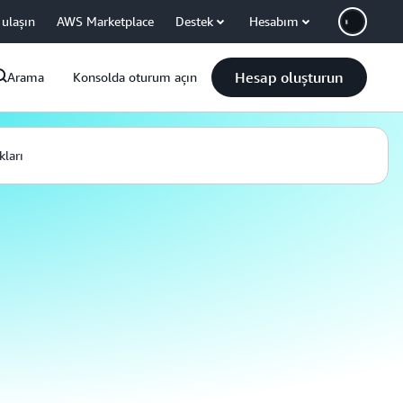
 ulaşın
AWS Marketplace
Destek
Hesabım
Hesap oluşturun
Arama
Konsolda oturum açın
ları