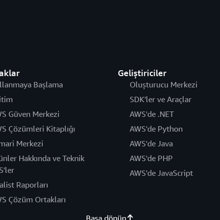
aklar
Geliştiriciler
llanmaya Başlama
Oluşturucu Merkezi
itim
SDK'ler ve Araçlar
S Güven Merkezi
AWS'de .NET
S Çözümleri Kitaplığı
AWS'de Python
mari Merkezi
AWS'de Java
ünler Hakkında ve Teknik
AWS'de PHP
S'ler
AWS'de JavaScript
alist Raporları
S Çözüm Ortakları
Başa dönün