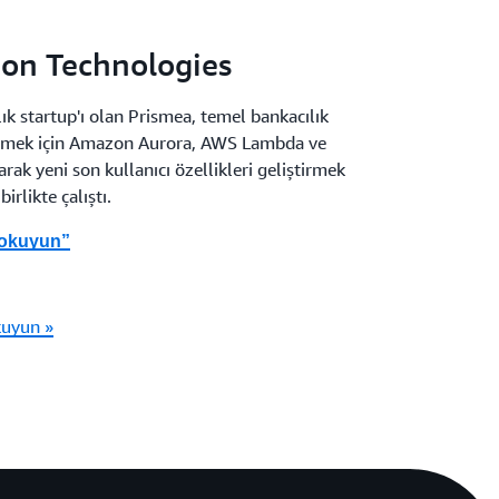
pon Technologies
ık startup'ı olan Prismea, temel bankacılık
emek için Amazon Aurora, AWS Lambda ve
ak yeni son kullanıcı özellikleri geliştirmek
irlikte çalıştı.
 okuyun”
kuyun »