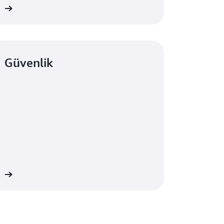
in
Güvenlik
in