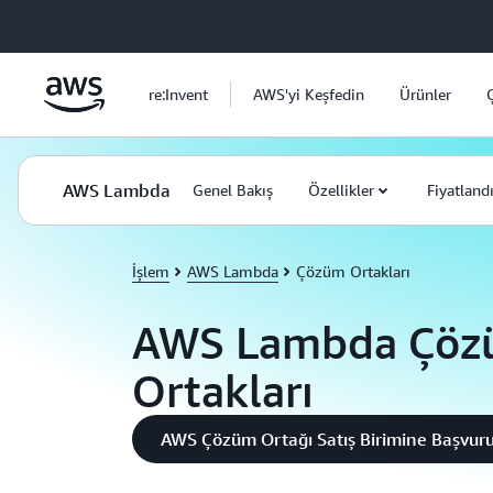
Ana İçeriğe Atla
re:Invent
AWS'yi Keşfedin
Ürünler
AWS Lambda
Genel Bakış
Özellikler
Fiyatland
İşlem
AWS Lambda
Çözüm Ortakları
AWS Lambda Çö
Ortakları
AWS Çözüm Ortağı Satış Birimine Başvur