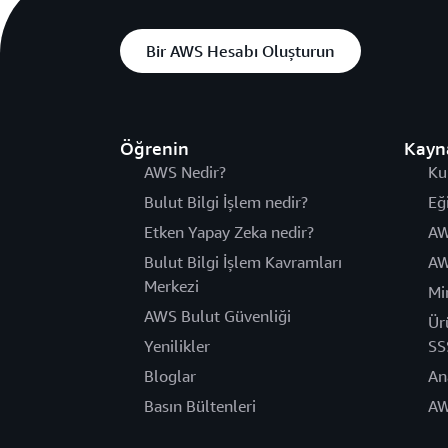
Bir AWS Hesabı Oluşturun
Öğrenin
Kayn
AWS Nedir?
Ku
Bulut Bilgi İşlem nedir?
Eğ
Etken Yapay Zeka nedir?
AW
Bulut Bilgi İşlem Kavramları
AW
Merkezi
Mi
AWS Bulut Güvenliği
Ür
Yenilikler
SS
Bloglar
An
Basın Bültenleri
AW