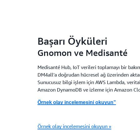
Başarı Öyküleri
Gnomon ve Medisanté
Medisanté Hub, IoT verileri toplamayı bir bak
DM4all'a doğrudan hücresel ağ üzerinden aktara
Sunucusuz bilgi işlem için AWS Lambda, veritab
Amazon DynamoDB ve izleme için Amazon Clou
Örnek olay incelemesini okuyun”
Örnek olay incelemesini okuyun »