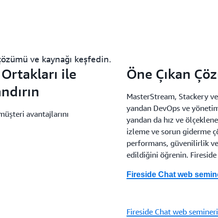
özümü ve kaynağı keşfedin.
rtakları ile
Öne Çıkan Çöz
andırın
MasterStream, Stackery ve
yandan DevOps ve yönetim 
üşteri avantajlarını
yandan da hız ve ölçeklene
izleme ve sorun giderme 
performans, güvenilirlik ve
edildiğini öğrenin. Firesid
Fireside Chat web semine
Fireside Chat web semineri