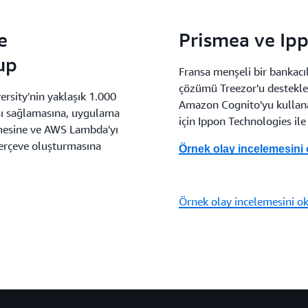
e
Prismea ve Ip
up
Fransa menşeli bir bankacıl
çözümü Treezor'u destekl
rsity'nin yaklaşık 1.000
Amazon Cognito'yu kullanar
sı sağlamasına, uygulama
için Ippon Technologies ile b
etmesine ve AWS Lambda'yı
 çerçeve oluşturmasına
Örnek olay incelemesini
Örnek olay incelemesini o