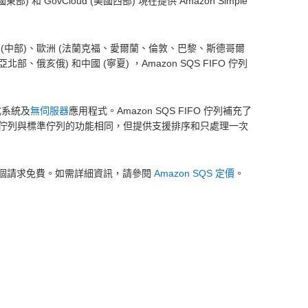
東部) 和 GovCloud (美國西部) 現在提供 Amazon Simple
(中部)、歐洲 (法蘭克福、愛爾蘭、倫敦、巴黎、斯德哥爾
俄亥俄) 和中國 (寧夏) ，Amazon SQS FIFO 佇列
式系統及
無伺服器
應用程式。Amazon SQS FIFO 佇列補充了
 佇列與標準佇列的功能相同，但提供支援排序和只處理一次
 1 百萬個請求免費。如需詳細資訊，請參閱
Amazon SQS 定價
。