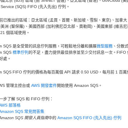
中國北京 (BJS) 區域 (由 SINNET 營運)、亞太區域 (香港)、GovCloud (美國
 Service (SQS) FIFO (先入先出) 佇列。
前已推出的區域：亞太區域 (孟買、首爾、新加坡、雪梨、東京)、加拿大 
美洲 (聖保羅)、美國西部 (加利佛尼亞北部、奧勒岡)、美國東部 (維吉尼亞北部、
 21 個區域使用。
zon SQS 是全受管的訊息佇列服務，可輕鬆地分離和擴展
微型服務
、分散
n SQS
標準佇列
的不足，盡力提供最佳排序並至少交付訊息一次。FIFO
好處。
on SQS FIFO 佇列的價格為每百萬個 API 請求 0.50 USD，每月前
AWS 管理主控台或
AWS 開發套件
開始使用 Amazon SQS。
步了解 SQS 和 FIFO 佇列：
AWS 部落格
Amazon SQS 常見問答集
Amazon SQS 開發人員指南
中的
Amazon SQS FIFO (先入先出) 佇列