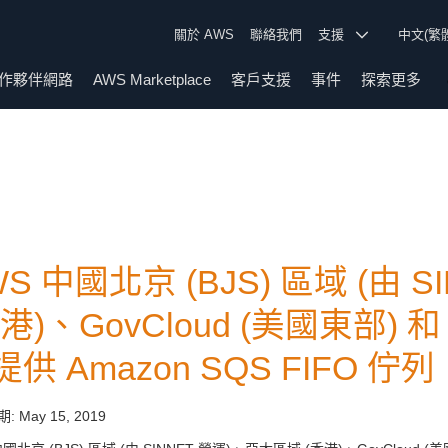
關於 AWS
聯絡我們
支援
中文(繁
作夥伴網路
AWS Marketplace
客戶支援
事件
探索更多
WS 中國北京 (BJS) 區域 (由 
港)、GovCloud (美國東部) 和 
供 Amazon SQS FIFO 佇列
期:
May 15, 2019