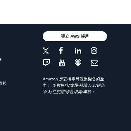
建立 AWS 帳戶
單
Amazon 是支持平等就業機會的雇
 概觀
主：
少數民族/女性/殘障人士/退伍
軍人/性別認同/性取向/年齡。