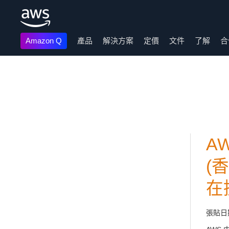
Amazon Q
產品
解決方案
定價
文件
了解
合
跳至主要內容
A
(香
在提
張貼日