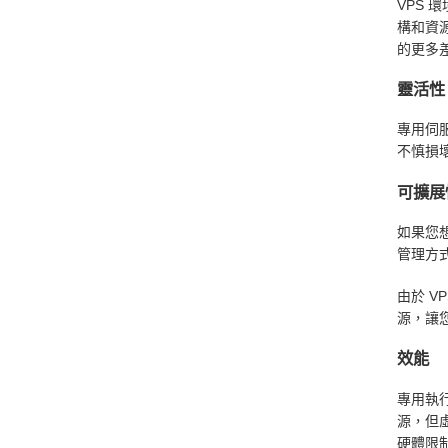
VPS
構和資
的更多
靈活性
專用伺
不慎損
可擴展
如果您
管理方
由於 
源，讓您
效能
專用執
源，但
硬體限