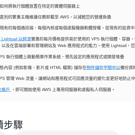
如何將執行個體放置在特定的實體伺服器上
差別的繁重主機維護任務卸載至 AWS，以減輕您的營運負擔
現有的每個通訊端、每個內核或每個虛擬機器軟體授權，從現有的投資中
 Lightsail 以經濟
實惠的每月價格提供易於使用的 VPS 執行個體、容器、儲存
以及在雲端部署和管理網站及 Web 應用程式的能力。使用 Lightsail，
VPS 執行個體上啟動簡單作業系統、預先設定的應用程式或開發堆疊
態內容 (例如影像、影片或 HTML 檔案) 儲存在
物件儲存空間中以
備份資
VPS 管理 Web 流量，讓網站和應用程式可因應流量的變化並更好地防止
立帳戶
，即可開始使用 AWS 上專用伺服器和虛擬私人伺服器。
續步驟