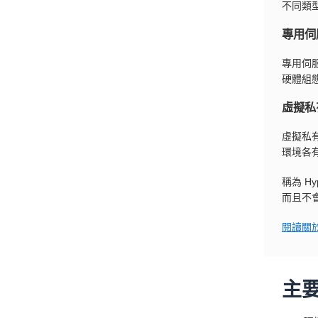
不同類
專用伺
專用伺
硬體組
虛擬私
虛擬私
環境各有
稱為 H
而且不
閱讀關
主