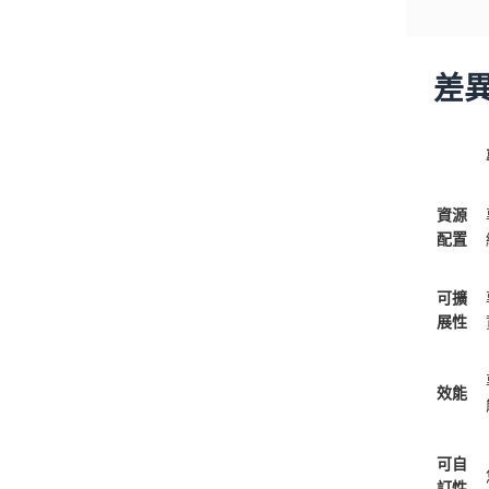
差
資源
配置
可擴
展性
效能
可自
訂性