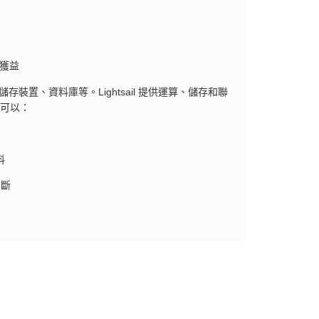
獲益
裝置、資料庫等。Lightsail 提供運算、儲存和聯
您可以：
料
中斷