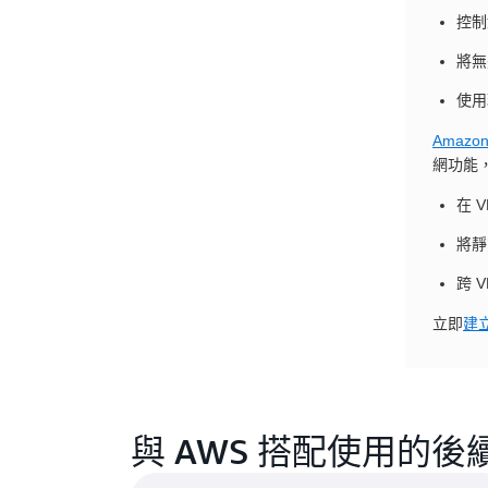
控制
將無
使用
Amazon
網功能，
在 
將靜
跨 
立即
建
與 AWS 搭配使用的後