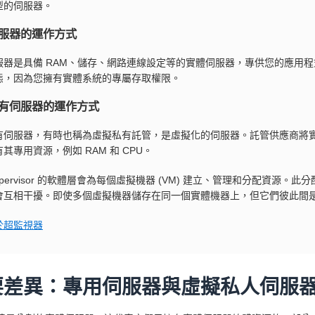
型的伺服器。
服器的運作方式
服器是具備 RAM、儲存、網路連線設定等的實體伺服器，專供您的應用
態，因為您擁有實體系統的專屬存取權限。
有伺服器的運作方式
有伺服器，有時也稱為虛擬私有託管，是虛擬化的伺服器。託管供應商將
其專用資源，例如 RAM 和 CPU。
ypervisor 的軟體層會為每個虛擬機器 (VM) 建立、管理和分配資源
會互相干擾。即使多個虛擬機器儲存在同一個實體機器上，但它們彼此間
於超監視器
要差異：專用伺服器與虛擬私人伺服