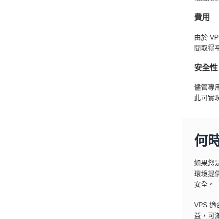
費用
由於 
間取得
安全性
儘管專
此可實
何
如果您
環境提
安全。
VPS
益，可