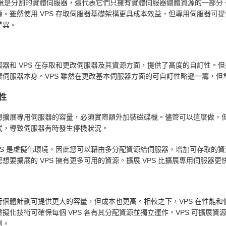
 環境是分割的實體伺服器，這代表它們只擁有實體伺服器總體資源的一部
源。雖然使用 VPS 存取伺服器基礎架構更具成本效益，但專用伺服器可提
差異。
服器和 VPS 在存取和更改伺服器及其資源方面，提供了高度的自訂性。
壞伺服器本身。VPS 雖然在更改基本伺服器方面的可自訂性略遜一籌，
性
想擴展專用伺服器的容量，必須實際額外加裝磁碟機。儘管可以這麼做，
式，導致伺服器有時發生停機狀況。
VPS 是虛擬化環境，因此您可以藉由多分配資源給伺服器，增加可存取的
想要擴展的 VPS 擁有更多可用的資源。擴展 VPS 比擴展專用伺服器
行個體計劃可提供更大的容量，但成本也更高。相較之下，VPS 在性能
虛擬化技術可確保每個 VPS 各有其分配資源並獨立運作。VPS 可擴展
制。