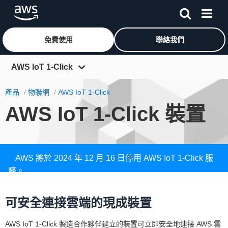
免費使用
聯絡我們
跳至主要內容
AWS IoT 1-Click
概觀
產品
物聯網
AWS IoT 1-Click
AWS IoT 1-Click 裝置
IoT 服務
功能
定價
AWS 將於 2024 年 12 月 16 日停用 AWS IoT 1-Click 服
裝置
務。
進一步了解 »
常見問答集
可安全連接雲端的現成裝置
AWS IoT 1-Click 製造合作夥伴建立的裝置可立即安全地連接 AWS 雲