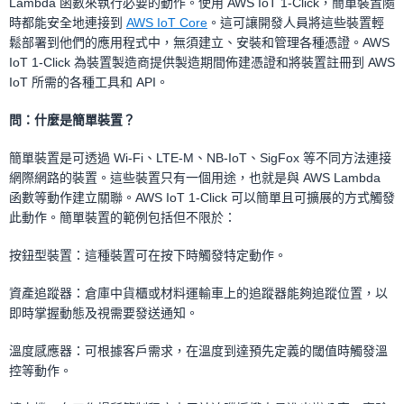
Lambda 函數來執行必要的動作。使用 AWS IoT 1-Click，簡單裝置隨
時都能安全地連接到
AWS IoT Core
。這可讓開發人員將這些裝置輕
鬆部署到他們的應用程式中，無須建立、安裝和管理各種憑證。AWS
IoT 1-Click 為裝置製造商提供製造期間佈建憑證和將裝置註冊到 AWS
IoT 所需的各種工具和 API。
問：什麼是簡單裝置？
簡單裝置是可透過 Wi-Fi、LTE-M、NB-IoT、SigFox 等不同方法連接
網際網路的裝置。這些裝置只有一個用途，也就是與 AWS Lambda
函數等動作建立關聯。AWS IoT 1-Click 可以簡單且可擴展的方式觸發
此動作。簡單裝置的範例包括但不限於：
按鈕型裝置：這種裝置可在按下時觸發特定動作。
資產追蹤器：倉庫中貨櫃或材料運輸車上的追蹤器能夠追蹤位置，以
即時掌握動態及視需要發送通知。
溫度感應器：可根據客戶需求，在溫度到達預先定義的閾值時觸發溫
控等動作。