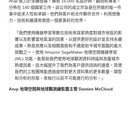
Arup 致力於永續發展，擁有 16,000 名設計師、顧問和專家，
分佈在 140 個國家工作。該公司的成立宗旨是在所做的每一件
事中追求人性和卓越，他們與客戶和合作夥伴合作，利用想像
力、技術和嚴謹來塑造一個更美好的世界。
「我們使用機器學習等數位技術來探索熱度對城市地區的影
響以及影響當地氣溫的因素，以提供更好的設計並支持永續
成果。熱島效應以及相關風險和不適是如今城市面臨的最大
挑戰之一。使用 Amazon SageMaker 地理空間機器學習
(ML) 功能，能幫助我們使用地球觀測資料辨識與測量城市
熱度因素，這大幅提升了我們為客戶提供諮詢的速度。其使
我們的工程團隊能透過提供對更大資料集的更多數量、類型
和分析的存取，來執行以前不可能進行的分析。」
Arup 地理空間與地球觀測總監暨主管 Damien McCloud