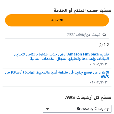
تصفية حسب المنتج أو الخدمة
التصفية
2-1 :Showing results
1-2 (2)
2 :Total results
تقديم Amazon FinSpace؛ وهي خدمة مُدارة بالكامل لتخزين
البيانات وإعدادها وتحليلها لمجال الخدمات المالية
٠٣/٠٥/٢٠٢١
الإعلان عن توسع جديد في منطقة آسيا والمحيط الهادئ (أوساكا) من
AWS
٠١/٠٣/٢٠٢١
تصفح كل أرشيفات AWS
Browse by Category