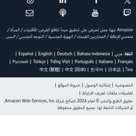
Amazon جهة عمل تحرص على تحقيق مبدأ تكافؤ الفرص:
للأقليات / المرأة /
متحدي الإعاقة / المحاربين القدماء / الهوية الجنسية / التوجه الجنسي / السن.
اللغة
عربي
Bahasa Indonesia
Deutsch
English
Español
Ρусский
Türkçe
Tiếng Việt
Português
Italiano
Français
中文 (繁體)
中文 (简体)
한국어
日本語
ไทย
الخصوصية
|
إمكانية الوصول
|
شروط الموقع
|
تفضيلات ملفات تعريف الارتباط
|
حقوق الطبع والنشر © لعام 2024 لصالح شركة Amazon Web Services, Inc.
أو الشركات التابعة لها. جميع الحقوق محفوظة.