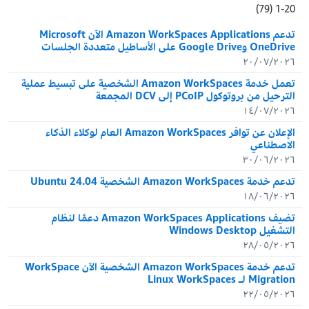
20-1 :Showing results
1-20 (79)
79 :Total results
تدعم Amazon WorkSpaces Applications الآن Microsoft
OneDrive وGoogle Drive على الأساطيل متعددة الجلسات
٢٠/٠٧/٢٠٢٦
تعمل خدمة Amazon WorkSpaces الشخصية على تبسيط عملية
الترحيل من بروتوكول PCoIP إلى DCV المجمعة
١٤/٠٧/٢٠٢٦
الإعلان عن توافر Amazon WorkSpaces العام لوكلاء الذكاء
الاصطناعي
٣٠/٠٦/٢٠٢٦
تدعم خدمة Amazon WorkSpaces الشخصية Ubuntu 24.04
١٨/٠٦/٢٠٢٦
تضيف Amazon WorkSpaces Applications دعمًا لنظام
التشغيل Windows Desktop
٢٨/٠٥/٢٠٢٦
تدعم خدمة Amazon WorkSpaces الشخصية الآن WorkSpace
Migration لـ Linux WorkSpaces
٢٢/٠٥/٢٠٢٦