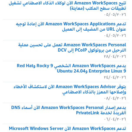
تتيح Amazon WorkSpaces الآن لوكلاء الذكاء الاصطناعي تشغيل
تطبيقات سطح المكتب (معاينة)
٠٥/٠٥/٢٠٢٦
تدعم Amazon WorkSpaces Applications الآن إعادة توجيه
عنوان URL من المضيف إلى العميل
٠٤/٠٥/٢٠٢٦
Amazon WorkSpaces Personal تعمل على تحسين عملية
الترحيل من بروتوكول PCoIP إلى DCV
٢٨/٠٤/٢٠٢٦
يدعم Amazon WorkSpaces الشخصي Rocky 9 وRed Hat
Enterprise Linux 9 وUbuntu 24.04
٢٤/٠٤/٢٠٢٦
يتوفر Amazon WorkSpaces Advisor الآن لاستكشاف الأخطاء
وإصلاحها المعزز بالذكاء الاصطناعي
٠٨/٠٤/٢٠٢٦
يدعم إصدار Amazon WorkSpaces Personal الآن أسماء DNS
الفريدة لخدمة PrivateLink
٠٦/٠٤/٢٠٢٦
تدعم Amazon WorkSpaces الآن Microsoft Windows Server