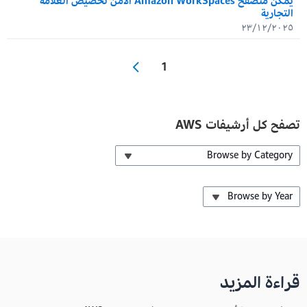
يمكّن متصفح Amazon WorkSpaces الآمن تخصيص العلامة
التجارية
٢٣/١٢/٢٠٢٥
1
تصفح كل أرشيفات AWS
Browse by Category
Browse by Year
قراءة المزيد