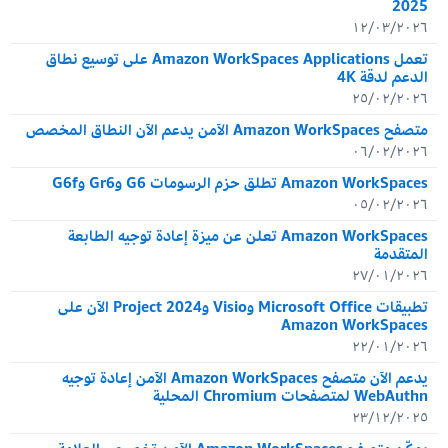
2025
١٢/٠٣/٢٠٢٦
تعمل Amazon WorkSpaces Applications على توسيع نطاق
الدعم لدقة 4K
٢٥/٠٢/٢٠٢٦
متصفح Amazon WorkSpaces الآمن يدعم الآن النطاق المخصص
٠٦/٠٢/٢٠٢٦
Amazon WorkSpaces تطلق حزم الرسومات G6 وGr6 وG6f
٠٥/٠٢/٢٠٢٦
Amazon WorkSpaces تعلن عن ميزة إعادة توجيه الطابعة
المتقدمة
٢٧/٠١/٢٠٢٦
تطبيقات Microsoft Office وVisio وProject 2024 الآن على
Amazon WorkSpaces
٢٢/٠١/٢٠٢٦
يدعم الآن متصفح Amazon WorkSpaces الآمن إعادة توجيه
WebAuthn لمتصفحات Chromium المحلية
٢٣/١٢/٢٠٢٥