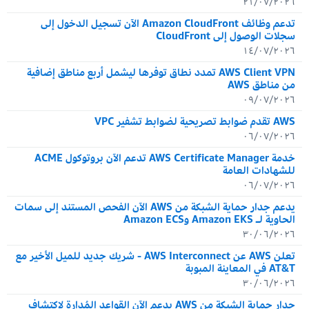
٢١/٠٧/٢٠٢٦
تدعم وظائف Amazon CloudFront الآن تسجيل الدخول إلى
سجلات الوصول إلى CloudFront
١٤/٠٧/٢٠٢٦
AWS Client VPN تمدد نطاق توفرها ليشمل أربع مناطق إضافية
من مناطق AWS
٠٩/٠٧/٢٠٢٦
AWS تقدم ضوابط تصريحية لضوابط تشفير VPC
٠٦/٠٧/٢٠٢٦
خدمة AWS Certificate Manager تدعم الآن بروتوكول ACME
للشهادات العامة
٠٦/٠٧/٢٠٢٦
يدعم جدار حماية الشبكة من AWS الآن الفحص المستند إلى سمات
الحاوية لـ Amazon EKS وAmazon ECS
٣٠/٠٦/٢٠٢٦
تعلن AWS عن AWS Interconnect - شريك جديد للميل الأخير مع
AT&T في المعاينة المبوبة
٣٠/٠٦/٢٠٢٦
جدار حماية الشبكة من AWS يدعم الآن القواعد المُدارة لاكتشاف