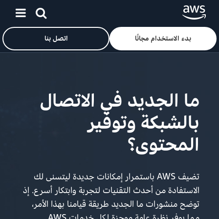
بدء الاستخدام مجانًا
اتصل بنا
ان
ما الجديد في الاتصال
بالشبكة وتوفير
المحتوى؟
تضيف AWS باستمرار إمكانات جديدة ليتسنى لك
الاستفادة من أحدث التقنيات لتجربة وابتكار أسرع. إذ
توضح منشورات ما الجديد طريقة قيامنا بهذا الأمر،
مما يوفر نظرة عامة موجزة لكل خدمات AWS