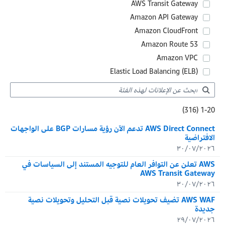
AWS Transit Gateway
Amazon API Gateway
Amazon CloudFront
Amazon Route 53
Amazon VPC
Elastic Load Balancing (ELB)
20-1 :Showing results
1-20 (316)
316 :Total results
AWS Direct Connect تدعم الآن رؤية مسارات BGP على الواجهات
الافتراضية
٣٠/٠٧/٢٠٢٦
AWS تعلن عن التوافر العام للتوجيه المستند إلى السياسات في
AWS Transit Gateway
٣٠/٠٧/٢٠٢٦
AWS WAF تضيف تحويلات نصية قبل التحليل وتحويلات نصية
جديدة
٢٩/٠٧/٢٠٢٦