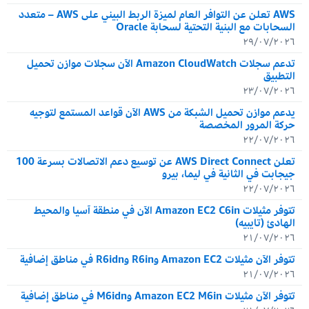
AWS تعلن عن التوافر العام لميزة الربط البيني على AWS – متعدد
السحابات مع البنية التحتية لسحابة Oracle
٢٩/٠٧/٢٠٢٦
تدعم سجلات Amazon CloudWatch الآن سجلات موازن تحميل
التطبيق
٢٣/٠٧/٢٠٢٦
يدعم موازن تحميل الشبكة من AWS الآن قواعد المستمع لتوجيه
حركة المرور المخصصة
٢٢/٠٧/٢٠٢٦
تعلن AWS Direct Connect عن توسيع دعم الاتصالات بسرعة 100
جيجابت في الثانية في ليما، بيرو
٢٢/٠٧/٢٠٢٦
تتوفر مثيلات Amazon EC2 C6in الآن في منطقة آسيا والمحيط
الهادئ (تايبيه)
٢١/٠٧/٢٠٢٦
تتوفر الآن مثيلات Amazon EC2 وR6in وR6idn في مناطق إضافية
٢١/٠٧/٢٠٢٦
تتوفر الآن مثيلات Amazon EC2 M6in وM6idn في مناطق إضافية