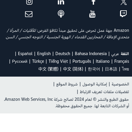
Amazon جهة عمل تحرص على تحقيق مبدأ تكافؤ الفرص:
للأقليات / المرأة /
متحدي الإعاقة / المحاربين القدماء / الهوية الجنسية / التوجه الجنسي / السن.
اللغة
عربي
Bahasa Indonesia
Deutsch
English
Español
Ρусский
Türkçe
Tiếng Việt
Português
Italiano
Français
中文 (繁體)
中文 (简体)
한국어
日本語
ไทย
الخصوصية
|
إمكانية الوصول
|
شروط الموقع
|
تفضيلات ملفات تعريف الارتباط
|
حقوق الطبع والنشر © لعام 2024 لصالح شركة Amazon Web Services, Inc.
أو الشركات التابعة لها. جميع الحقوق محفوظة.