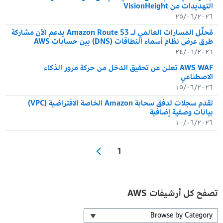
التهديدات من VisionHeight
٢٥/٠٦/٢٠٢٦
مُحلِّل المسارات العالمي لـ Amazon Route 53 يدعم الآن مشاركة
طرق عرض نظام أسماء النطاقات (DNS) بين حسابات AWS
٢٤/٠٦/٢٠٢٦
AWS WAF تعلن عن تحقيق الدخل من حركة مرور الذكاء
الاصطناعي
١٥/٠٦/٢٠٢٦
تقدم سجلات تدفق سحابة Amazon الخاصة الافتراضية (VPC)
بيانات وصفية إضافية
١٠/٠٦/٢٠٢٦
1
تصفح كل أرشيفات AWS
Browse by Category