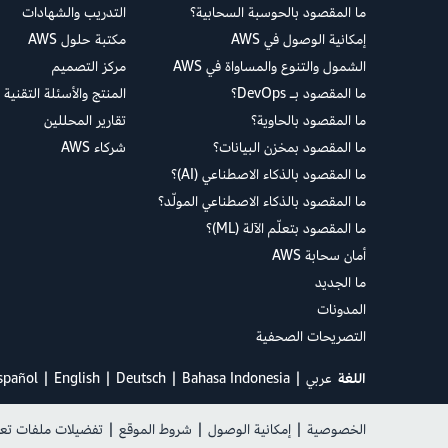
ما المقصود بالحوسبة السحابية؟
التدريب والشهادات
إمكانية الوصول في AWS
مكتبة حلول AWS
الشمول والتنوع والمساواة في AWS
مركز التصميم
ما المقصود بـ DevOps؟
المنتج والأسئلة التقنية 
ما المقصود بالحاوية؟
تقارير المحللين
ما المقصود بمخزن البيانات؟
شركاء AWS
ما المقصود بالذكاء الاصطناعي (AI)؟
ما المقصود بالذكاء الاصطناعي المولّد؟
ما المقصود بتعلّم الآلة (ML)؟
أمان سحابة AWS
ما الجديد
المدونات
التصريحات الصحفية
اللغة
عربي
Bahasa Indonesia
Deutsch
English
spañol
الخصوصية
|
إمكانية الوصول
|
شروط الموقع
|
تفضيلات ملفات تعري