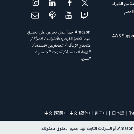
 من الخبراء
الدعم
Amazon جهة عمل تحرص على تحقيق
مبدأ تكافؤ الفرص:
للأقليات / المرأة /
متحدي الإعاقة / المحاربين القدماء /
الهوية الجنسية / التوجه الجنسي /
السن.
中文 (繁體)
中文 (简体)
한국어
日本語
ไท