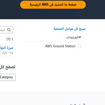
صفحة ما الجديد في AWS الرئيسية
مسح كل عوامل التصفية
المنتجات
1 :Showing results
1 (1)
1 :Total results
AWS Ground Station
ميزة التوأم ا
/٠٨/٢٠٢٤
تصفح كل أ
Category