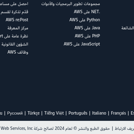
مجموعات تطوير البرمجيات والأدوات
احصل على مساعدة
.NET على AWS
قدّم تذكرة لقسم 
Python على AWS
AWS re:Post
الشائعة
Java على AWS
مركز المعرفة
PHP على AWS
نظرة عامة على AWS Support
JavaScript على AWS
الشؤون القانونية
وظائف AWS
ย
Ρусский
Türkçe
Tiếng Việt
Português
Italiano
Français
E
ف الارتباط
|
حقوق الطبع والنشر © لعام 2024 لصالح شركة Amazon Web Services, Inc. أو الشركات التابعة لها. جميع الحقوق محفوظة.