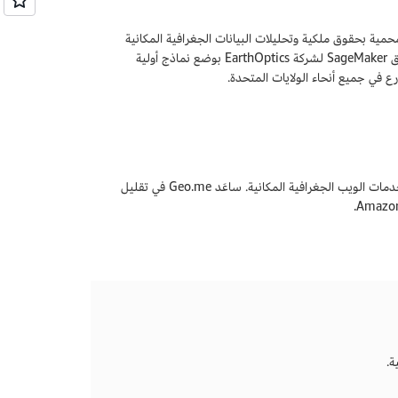
 المحمية بحقوق ملكية وتحليلات البيانات الجغرافية المكانية
لقياس بنية التربة وسلامتها بدقة. كما سمحت إمكانات التعلم الآلي الجغرافي المكاني في تطبيق SageMaker لشركة EarthOptics بوضع نماذج أولية
ع في جميع أنحاء الولايات المتحدة.
Geo.me هو مزود برامج كخدمة (SaaS) للمؤسسات، ويقدم خدمات إعداد الخرائط الرقمية وخدمات الويب الجغرافية المكانية. ساعَد Geo.me في تقليل
ة.