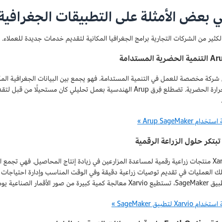
 بعض الأمثلة على التطبيقات الجغرافية 
كثير من الشركات التجارية برامج الجغرافيا المكانية لتقديم خدمات جديدة للعملاء.
عوامل الحرارة الحضرية. تضطلع فِرق Arup الهندسية بعمل تحليلي كان
م Arup SageMaker »
تبتكر Xarvio منتجات زراعية رقمية لمساعدة المزارعين في زيادة إنتاج المحاصيل. فهي تج
ك العمليات في تقديم توصيات زراعية دقيقة وفي الوقت المناسب وإدارة احتياجات الحق
ن صور الأقمار الصناعية يوميًا.
Xarv لتطبيق SageMaker »