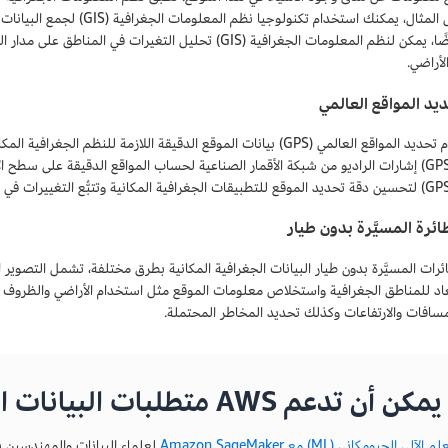
على سبيل المثال، يمكنك استخدا
الأخرى. أيضًا، يمكن لنظم المعلومات الجغرافية (GIS) تحليل الت
لأراضي.
يد المواقع العالمي
العالمي (GPS) إشارات الراديو من شبكة الأقمار الصناعية لحساب المواقع الدقيقة على 
طائرة المسيَّرة بدون طيار
ئرات المسيَّرة بدون طيار البيانات الجغرافية المكانية بطرق مختلفة، تشمل التصوير
أبعاد للمناطق الجغرافية واستخلاص معلومات الموقع مثل استخدام الأراضي والظروف الب
سافات والارتفاعات وكذلك تحديد المخاطر المحتملة.
م AWS متطلبات البيانات الجغرافية المكانية لديك؟
 الآلي الجيومكاني (ML) مع Amazon SageMaker
لعلماء البيانات والمهندسين ب