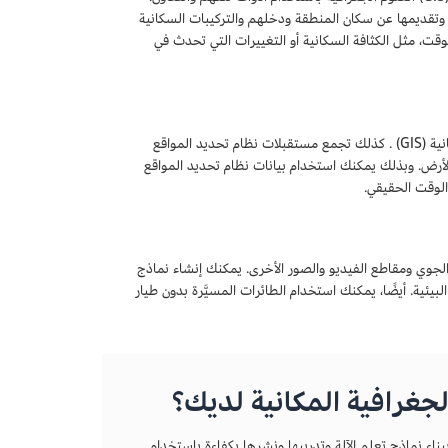
م تكنولوجيا نظم المعلومات الجغرافية (GIS) لجمع البيانات وتقديمها عن سكان المنطقة ودخلهم والتركيبات السكانية
غيرات في المناطق على مدار الوقت، مثل الكثافة السكانية أو التغييرات التي تحدث في
يجمع نظام تحديد المواقع العالمي (GPS) بيانات الموقع الدقيقة اللازمة للنظم الجغرافية المكانية (GIS) . كذلك تجمع مستقبلات نظام تحديد المواقع
سطح الأرض. وبذلك يمكنك استخدام بيانات نظام تحديد المواقع
 الجوي ومقاطع الفيديو والصور الأخرى. يمكنك إنشاء نماذج
يئية. أيضًا، يمكنك استخدام الطائرات المسيَّرة بدون طيار
بناء نماذج تعلم الآلة وتدريبها ونشرها بكفاءة باستخدام