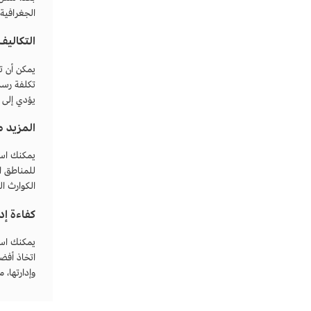
الجغرافية
التكالي
يمكن أن ت
تكلفة رسم
يؤدي إلى ز
المزيد م
يمكنك استخ
للمناطق ا
الكوارث ا
كفاءة إد
يمكنك استخ
اتخاذ أفض
وإدارتها، م