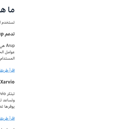
ما هي
تستخدم ال
تدعم Arup التنمية الحضرية المستدامة
Arup هي شركة مخصصة للعمل في التنمية المستدامة. فهو يجمع بين البيانات الجغرافية المكانية وقدرات
المستدام.
اقرأ طريقة استخدا
Xarvio تبتكر حلول الزراعة الرقمية
وتساعد تل
يوفرها تطبيق SageMaker، تستطيع Xarvio معالجة كمية كبيرة م
اقرأ طريقة استخدام io