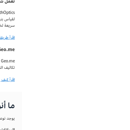
تعمل شركة EarthOptics على قياس بيان
سريعة لخوا
اقرأ طريقة استخدام ش
Geo.me يتيح تحسين تكاليف الترميز الج
تكاليف الترميز 
اقرأ كيف يستخدم Geo.me خد
ما أن
يوجد نوعان
البيانات