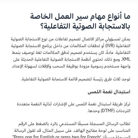
ما أنواع مهام سير العمل الخاصة
بالاستجابة الصوتية التفاعلية؟
يمكن لمسؤولي مراكز الاتصال تصميم تفاعلات من نوع الاستجابة الصوتية
التفاعلية (IVR) أو تدفقات المكالمات من داخل برنامج الاستجابة الصوتية
التفاعلية. عادةً، كان يستخدم تصميم تدفق المكالمات لغة توصيف بنمط
XML. ومع ذلك، تحتوي أنظمة الاستجابة الصوتية التفاعلية الحديثة على
واجهة مستخدم رسومية مزودة بوظيفة السحب والإفلات لسهولة الإعداد.
توجد ثلاث طرق رئيسة لتصميم قائمة الاستجابة الصوتية التفاعلية.
استبدال نغمة اللمس
تركز طريقة استبدال نغمة اللمس على الإشارات ثنائية النغمة متعددة
الترددات (DTMF) وحدها.
تطالب الرسائل المسجلة مسبقًا المستدعي بالرد بالضغط على الرقم
المناسب على لوحة مفاتيح الهاتف. على سبيل المثال، قد تقول الرسالة
المسجلة مسبقًا، "Press one for English or press two for French"