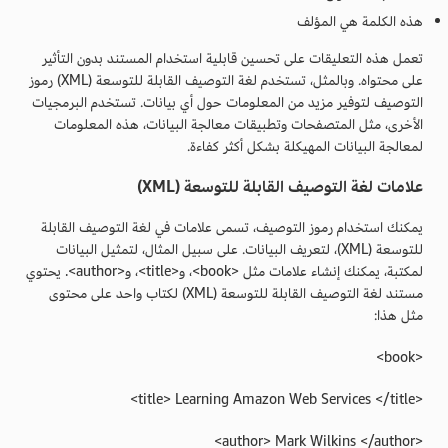
هذه الكلمة هي المؤلف
تعمل هذه التعليقات على تحسين قابلية استخدام المستند بدون التأثير
على محتواه. وبالمثل، تستخدم لغة التوصيف القابلة للتوسعة (XML) رموز
التوصيف لتوفير مزيد من المعلومات حول أي بيانات. تستخدم البرمجيات
الأخرى، مثل المتصفحات وتطبيقات معالجة البيانات، هذه المعلومات
لمعالجة البيانات المهيكلة بشكل أكثر كفاءة.
علامات لغة التوصيف القابلة للتوسعة (XML)
يمكنك استخدام رموز التوصيف، تسمى علامات في لغة التوصيف القابلة
للتوسعة (XML)، لتعريف البيانات. على سبيل المثال، لتمثيل البيانات
لمكتبة، يمكنك إنشاء علامات مثل <book>، و<title>، و<author>. يحتوي
مستند لغة التوصيف القابلة للتوسعة (XML) لكتاب واحد على محتوى
مثل هذا:
<book>
<title> Learning Amazon Web Services </title>
<author> Mark Wilkins </author>