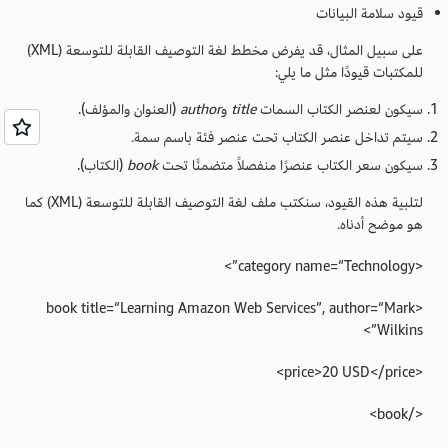
قيود سلامة البيانات
على سبيل المثال، قد يفرض مخطط لغة التوصيف القابلة للتوسعة (XML)
للمكتبات قيودًا مثل ما يلي:
سيكون لعنصر الكتاب السمات
title
و
author
(العنوان والمؤلف).
سيتم تداخل عنصر الكتاب تحت عنصر فئة باسم سمة.
سيكون سعر الكتاب عنصرًا منفصلاً متضمنًا تحت
book
(الكتاب).
لتلبية هذه القيود، سنكتب ملف لغة التوصيف القابلة للتوسعة (XML) كما
هو موضح أدناه.
<category name=“Technology”>
<book title=“Learning Amazon Web Services”, author=“Mark
Wilkins”>
<price>20 USD</price>
</book>