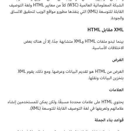
الشبكة المعلوماتية العالمية (W3C) كلاً من معايير HTML ولغة التوصيف
القابلة للتوسعة (XML) التي ينفذها مطورو مواقع الويب لتحقيق الاتساق
والجودة.
XML مقابل HTML
بينما تبدو ملفات HTML وXML متشابهة جدًا، إلا أن هناك بعض
الاختلافات الأساسية.
الغرض
الغرض من HTML هو تقديم البيانات وعرضها. ومع ذلك، يقوم XML
بتخزين البيانات ونقلها.
العلامات
يحتوي HTML على علامات محددة مسبقًا، ولكن يمكن للمستخدمين إنشاء
علاماتهم وتعريفها في لغة التوصيف القابلة للتوسعة (XML).
قواعد بناء الجملة