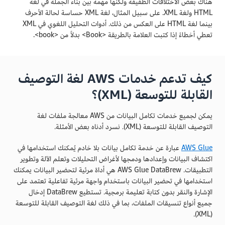
هناك بعض الاختلافات الطفيفة ولكنها مهمة بين بناء الجملة في لغة
HTML ولغة XML. على سبيل المثال، لغة XML حساسة لحالة الأحرف
بينما لغة HTML على العكس من ذلك. أدوات التحليل اللغوي في XML
تعطي أخطاءً إذا كتبت العلامة بالطريقة <Book> بدلاً من <book>.
كيف تدعم خدمات AWS لغة التوصيف
القابلة للتوسعة (XML)؟
يمكن لجميع خدمات تكامل البيانات من AWS معالجة ملفات لغة
التوصيف القابلة للتوسعة (XML). نسرد أدناه بعض الأمثلة.
AWS Glue
عبارة عن خدمة تكامل بيانات بلا خادم يُمكنك استخدامها في
اكتشاف البيانات وإعدادها ودمجها لأغراض التحليلات وتعلم الآلة وتطوير
التطبيقات. AWS Glue DataBrew هي أداة مرئية لتحضير البيانات يمكنك
استخدامها في تحضير البيانات باستخدام واجهة مرئية تفاعلية تعتمد على
الإشارة والنقر بدون كتابة تعليمة برمجية. تستطيع DataBrew إدخال
جميع أنواع تنسيقات الملفات، بما في ذلك لغة التوصيف القابلة للتوسعة
(XML).