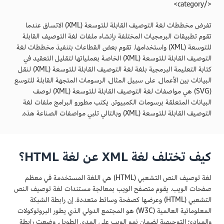
</category>
تفرض مخططات لغة التوصيف القابلة للتوسعة (XML) الاتساق عندما
تقوم تطبيقات البرمجيات المختلفة بإنشاء ملفات لغة التوصيف القابلة
للتوسعة (XML) واستخدامها. تقوم بعض القطاعات بتنفيذ مخططات لغة
التوصيف القابلة للتوسعة (XML) الخاصة بعملياتها لتقليل التعقيد في
كتابة التعليمة البرمجية بلغة لغة التوصيف القابلة للتوسعة (XML) لنقل
البيانات بين الأعمال. على سبيل المثال، الرسومات المتجهة القابلة للتوسع
(SVG) هي مواصفات لغة التوصيف القابلة للتوسعة (XML) لوصف
البيانات المتعلقة برسومات الكمبيوتر. يكتب مطورو البرامج ملفات لغة
التوصيف القابلة للتوسعة (XML) وبالتالي تلبي مواصفات الصناعة هذه.
كيف تختلف لغة XML عن لغة HTML؟
لغة توصيف النص التشعبي (HTML) هي اللغة المستخدمة في معظم
صفحات الويب. يقوم متصفح الويب بمعالجة مستندات لغة توصيف النص
التشعبي (HTML) وعرضها كصفحة وسائط متعددة. إن رابطة الشبكة
المعلوماتية العالمية (W3C) هو المجتمع الدولي الذي يطور البروتوكولات
والمبادئ التوجيهية لضمان نمو الويب على المدى الطويل. وضعت رابطة