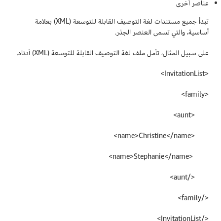
عناصر أخرى
تبدأ جميع مستندات لغة التوصيف القابلة للتوسعة (XML) بعلامة
أساسية، والتي تسمى العنصر الجذر.
على سبيل المثال، تأمل ملف لغة التوصيف القابلة للتوسعة (XML) أدناه.
<InvitationList>
<family>
<aunt>
<name>Christine</name>
<name>Stephanie</name>
</aunt>
</family>
</InvitationList>