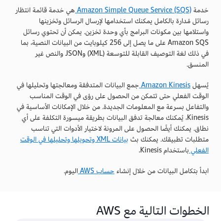
خدمة
Amazon Simple Queue Service (SQS)
هي خدمة قائمة انتظار
رسائل مُدارة بالكامل يمكنك استخدامها لإرسال الرسائل وتخزينها
واستلامها بين مكونات البرامج بأي وحدة تخزين. يمكن أن تحتوي رسائل
Amazon SQS على ما يصل إلى 256 كيلوبايت من البيانات النصية، بما
في ذلك لغة التوصيف القابلة للتوسعة (XML) وJSON والنص غير
المنسق.
يُسهل
Amazon Kinesis
جمع البيانات المتدفقة ومعالجتها وتحليلها في
الوقت الفعلي حتى تتمكن من الحصول على رؤى في الوقت المناسب
والتفاعل بسرعة مع المعلومات الجديدة. من خلال الإمكانات الأساسية في
Kinesis، يُمكنك معالجة تدفق البيانات بطريقة ميسورة التكلفة على أي
نطاق. يمكنك أيضًا الحصول على المرونة لاختيار الأدوات التي تناسب
متطلبات تطبيقك. يمكنك بث
بيانات XML وتحويلها وتحليلها في الوقت
الفعلي
باستخدام Kinesis.
ابدأ بتكامل البيانات من خلال إنشاء
حساب AWS
اليوم.
الخطوات التالية مع AWS