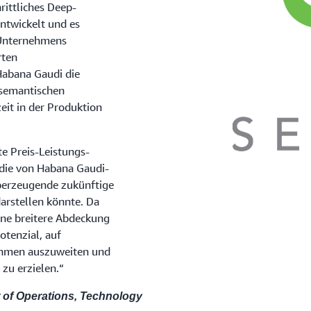
rittliches Deep-
ntwickelt und es
 Unternehmens
rten
Habana Gaudi die
r semantischen
it in der Produktion
te Preis-Leistungs-
die von Habana Gaudi-
überzeugende zukünftige
rstellen könnte. Da
ine breitere Abdeckung
otenzial, auf
ehmen auszuweiten und
zu erzielen.“
r of Operations, Technology