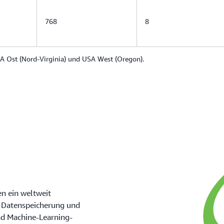
768
8
A Ost (Nord-Virginia) und USA West (Oregon).
en ein weltweit
e Datenspeicherung und
nd Machine-Learning-