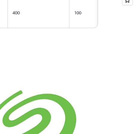
400
100