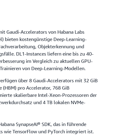
it Gaudi-Accelerators von Habana Labs
l) bieten kostengünstige Deep-Learning-
prachverarbeitung, Objekterkennung und
lle. DL1-Instances liefern eine bis zu 40-
erbesserung im Vergleich zu aktuellen GPU-
Trainieren von Deep-Learning-Modellen.
rfügen über 8 Gaudi-Accelerators mit 32 GiB
e (HBM) pro Accelerator, 768 GiB
nierte skalierbare Intel-Xeon-Prozessoren der
tzwerkdurchsatz und 4 TB lokalen NVMe-
Habana SynapseAI® SDK, das in führende
wie TensorFlow und PyTorch integriert ist.