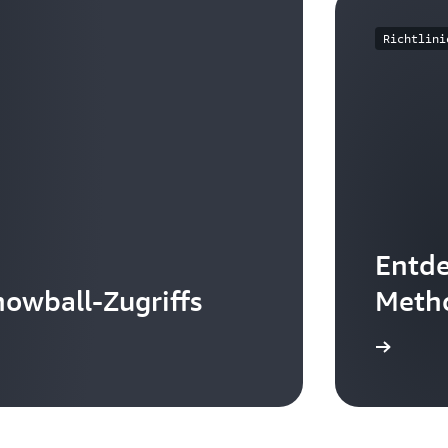
Richtlini
Entde
owball-Zugriffs
Meth
Weitere Informationen