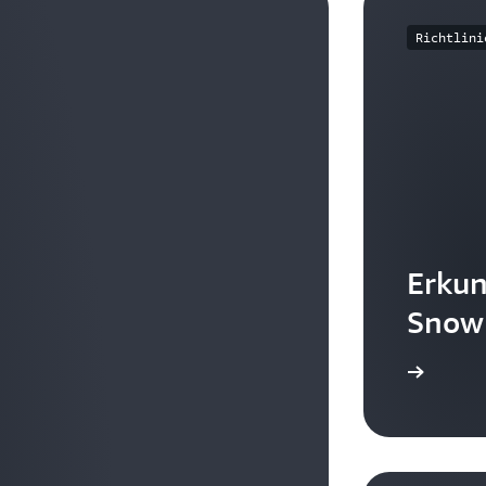
Richtlini
Erku
Snow
Leitfaden ansehen