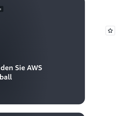
e
nden Sie AWS
ball