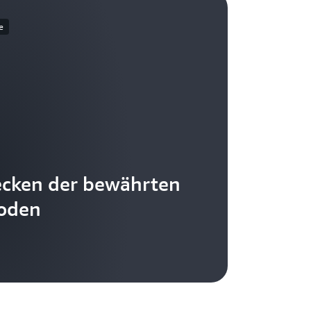
e
cken der bewährten
oden