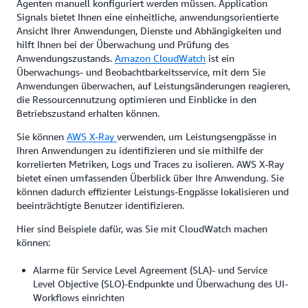
Agenten manuell konfiguriert werden müssen. Application
Signals bietet Ihnen eine einheitliche, anwendungsorientierte
Ansicht Ihrer Anwendungen, Dienste und Abhängigkeiten und
hilft Ihnen bei der Überwachung und Prüfung des
Anwendungszustands.
Amazon CloudWatch
ist ein
Überwachungs- und Beobachtbarkeitsservice, mit dem Sie
Anwendungen überwachen, auf Leistungsänderungen reagieren,
die Ressourcennutzung optimieren und Einblicke in den
Betriebszustand erhalten können.
Sie können
AWS X-Ray
verwenden, um Leistungsengpässe in
Ihren Anwendungen zu identifizieren und sie mithilfe der
korrelierten Metriken, Logs und Traces zu isolieren. AWS X-Ray
bietet einen umfassenden Überblick über Ihre Anwendung. Sie
können dadurch effizienter Leistungs-Engpässe lokalisieren und
beeinträchtigte Benutzer identifizieren.
Hier sind Beispiele dafür, was Sie mit CloudWatch machen
können:
Alarme für Service Level Agreement (SLA)- und Service
Level Objective (SLO)-Endpunkte und Überwachung des UI-
Workflows einrichten