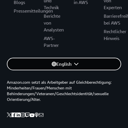
und
von
Blogs
in AWS
Technik
Experten
Pressemitteilungen
Berichte
Barrierefrei
von
bei AWS
Analysten
Rechtlicher
AWS-
Hinweis
Partner
English
Amazon.com setzt als Arbeitgeber auf Gleichberechtigung:
Minderheiten/Frauen/Menschen mit
Behinderungen/Veteranen/Geschlechtsidentität/sexuelle
Orientierung/Alter.