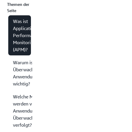
Themen der
Seite
Was ist
Application
Performance
Monitoring
(APM)?
Warum ist die
Überwachung der
Anwendungsleistung
wichtig?
Welche Metriken
werden von der
Anwendungsleistungs-
Überwachung
verfolgt?