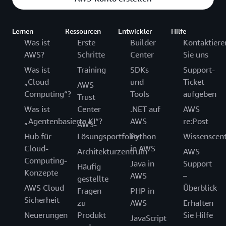
Lernen
Ressourcen
Entwickler
Hilfe
Was ist
Erste
Builder
Kontaktiere
AWS?
Schritte
Center
Sie uns
Was ist
Training
SDKs
Support-
„Cloud
und
Ticket
AWS
Computing“?
Tools
aufgeben
Trust
Was ist
Center
.NET auf
AWS
„Agentenbasierte KI“?
AWS
re:Post
AWS-
Hub für
Lösungsportfolio
Python
Wissenscen
Cloud-
in AWS
Architekturzentrum
AWS
Computing-
Java in
Support
Häufig
Konzepte
AWS
–
gestellte
AWS Cloud
Überblick
Fragen
PHP in
Sicherheit
zu
AWS
Erhalten
Neuerungen
Produkt
Sie Hilfe
JavaScript