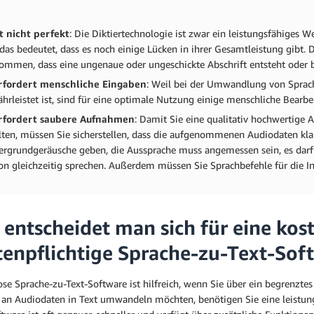
st nicht perfekt
: Die Diktiertechnologie ist zwar ein leistungsfähiges 
das bedeutet, dass es noch einige Lücken in ihrer Gesamtleistung gibt. 
ommen, dass eine ungenaue oder ungeschickte Abschrift entsteht oder b
rfordert menschliche Eingaben
: Weil bei der Umwandlung von Sprach
hrleistet ist, sind für eine optimale Nutzung einige menschliche Bearbe
erfordert saubere Aufnahmen
: Damit Sie eine qualitativ hochwertige
lten, müssen Sie sicherstellen, dass die aufgenommenen Audiodaten klar 
ergrundgeräusche geben, die Aussprache muss angemessen sein, es darf
on gleichzeitig sprechen. Außerdem müssen Sie Sprachbefehle für die Int
 entscheidet man sich für eine kos
tenpflichtige Sprache-zu-Text-Sof
se Sprache-zu-Text-Software ist hilfreich, wenn Sie über ein begrenzte
an Audiodaten in Text umwandeln möchten, benötigen Sie eine leistung