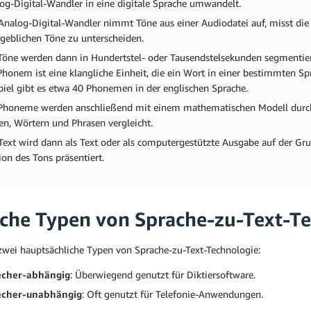
og-Digital-Wandler in eine digitale Sprache umwandelt.
Analog-Digital-Wandler nimmt Töne aus einer Audiodatei auf, misst die We
eblichen Töne zu unterscheiden.
Töne werden dann in Hundertstel- oder Tausendstelsekunden segmenti
Phonem ist eine klangliche Einheit, die ein Wort in einer bestimmten 
piel gibt es etwa 40 Phonemen in der englischen Sprache.
Phoneme werden anschließend mit einem mathematischen Modell durch e
en, Wörtern und Phrasen vergleicht.
Text wird dann als Text oder als computergestützte Ausgabe auf der Gr
ion des Tons präsentiert.
che Typen von Sprache-zu-Text-Te
 zwei hauptsächliche Typen von Sprache-zu-Text-Technologie:
echer-abhängig
: Überwiegend genutzt für Diktiersoftware.
echer-unabhängig
: Oft genutzt für Telefonie-Anwendungen.