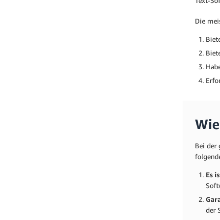
Text-Sof
Die mei
Biet
Biet
Habe
Erfo
Wie
Bei der
folgend
Es i
Soft
Gara
der 