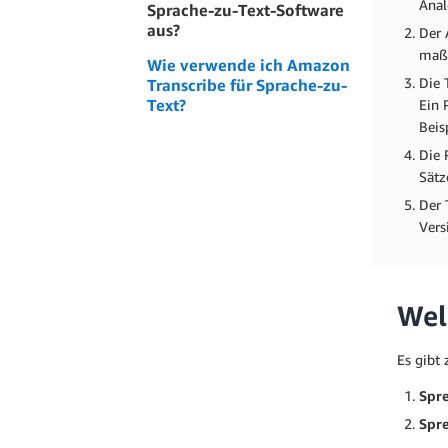
Anal
Sprache-zu-Text-Software
aus?
Der 
maßg
Wie verwende ich Amazon
Die 
Transcribe für Sprache-zu-
Text?
Ein 
Beis
Die 
Sätz
Der 
Vers
Wel
Es gibt
Spr
Spr