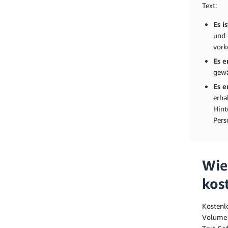
Text:
Es i
und 
vork
Es e
gewä
Es 
erha
Hint
Pers
Wie
kos
Kostenlo
Volume 