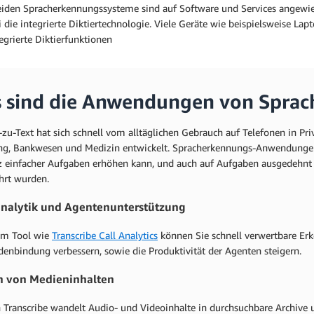
eiden Spracherkennungssysteme sind auf Software und Services angewie
i die integrierte Diktiertechnologie. Viele Geräte wie beispielsweise L
egrierte Diktierfunktionen
 sind die Anwendungen von Sprac
-zu-Text hat sich schnell vom alltäglichen Gebrauch auf Telefonen in 
ng, Bankwesen und Medizin entwickelt. Spracherkennungs-Anwendungen 
nz einfacher Aufgaben erhöhen kann, und auch auf Aufgaben ausgedehnt 
hrt wurden.
nalytik und Agentenunterstützung
em Tool wie
Transcribe Call Analytics
können Sie schnell verwertbare Er
denbindung verbessern, sowie die Produktivität der Agenten steigern.
n von Medieninhalten
Transcribe wandelt Audio- und Videoinhalte in durchsuchbare Archive u