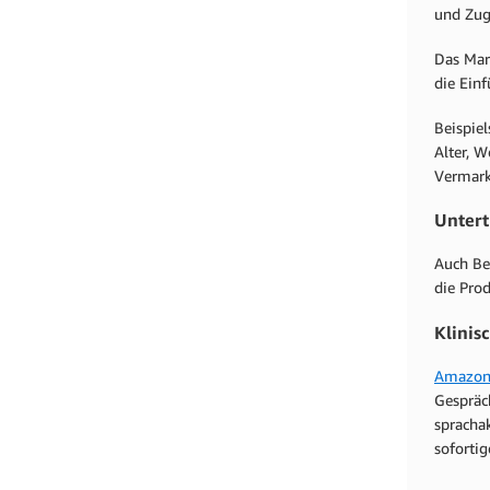
und Zugä
Das Mar
die Ein
Beispie
Alter, 
Vermark
Untert
Auch Be
die Prod
Klinis
Amazon 
Gespräc
sprachak
soforti