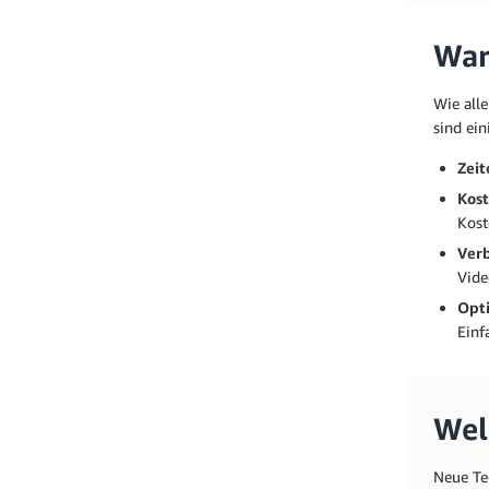
War
Wie alle
sind ei
Zeit
Kost
Kost
Verb
Vide
Opt
Einf
Wel
Neue Tec