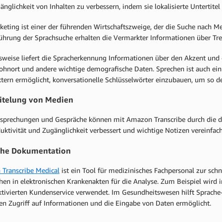
nglichkeit von Inhalten zu verbessern, indem sie lokalisierte Untertit
keting ist einer der führenden Wirtschaftszweige, der die Suche nach M
führung der Sprachsuche erhalten die Vermarkter Informationen über Tr
lsweise liefert die Spracherkennung Informationen über den Akzent und 
Wohnort und andere wichtige demografische Daten. Sprechen ist auch ein
tern ermöglicht, konversationelle Schlüsselwörter einzubauen, um so de
itelung von Medien
sprechungen und Gespräche können mit Amazon Transcribe durch die di
uktivität und Zugänglichkeit verbessert und wichtige Notizen vereinfach
che Dokumentation
Transcribe Medical
ist ein Tool für medizinisches Fachpersonal zur sch
hen in elektronischen Krankenakten für die Analyse. Zum Beispiel wird
tivierten Kundenservice verwendet. Im Gesundheitswesen hilft Sprache-zu
gen Zugriff auf Informationen und die Eingabe von Daten ermöglicht.