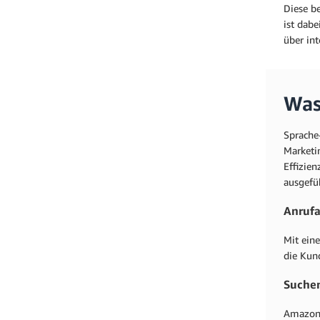
Diese b
ist dabe
über int
Was
Sprache
Marketi
Effizie
ausgefü
Anrufa
Mit ein
die Kun
Suche
Amazon 