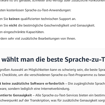
tware ist oft genauer, schneller und verfügt über zusätzliche Funktione
sten kostenlosen Sprache-zu-Text-Anwendungen:
en Sie
keinen
qualifizierten technischen Support an.
en Sie
nicht
die bestmögliche Geschwindiglkeit und Genauigkeit.
n eingeschränkte Kapazitäten.
rdern sehr viel zusätzliche Bearbeitungen von Ihnen.
 wählt man die beste Sprache-zu-T
 großen Auswahl an Möglichkeiten kann es schwierig sein, die beste Spra
e Checkliste, um die verschiedenen Sprache-zu-Text-Programme zu bewer
st keine zusätzliche Software erforderlich
– Die zugänglichste Sprache
ware, sondern lediglich eine Internetverbindung.
ntierte Genauigkeit
– Alle Sprache-zu-Text-Services bieten ein bestim
Schwerpunkt auf der Transkription, was für zusätzliche Genauigkeit sorgt