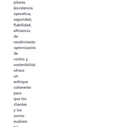
pilares
las
(excelencia
guías
operativa,
seguridad,
fiabilidad,
eficiencia
de
rendimiento,
optimización
de
costos y
sostenibilidad),
ofrece
un
enfoque
coherente
para
que los
clientes
y los
socios
evalúen
las