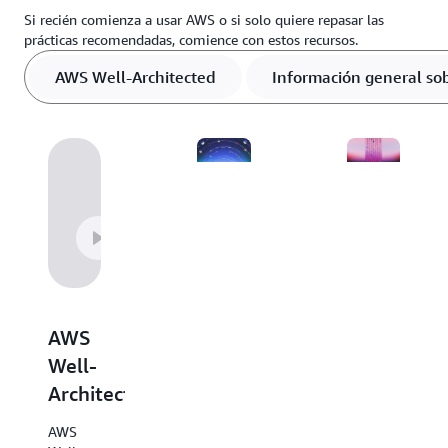
Si recién comienza a usar AWS o si solo quiere repasar las
prácticas recomendadas, comience con estos recursos.
AWS Well-Architected
Información general so
Información
Guías
general
de
sobre
decisiones
AWS
En las
AWS
Explore
guías de
este
Well-
decisiones
recurso
de AWS
Architected
útil que
se
resume
proporciona
AWS
todos
una