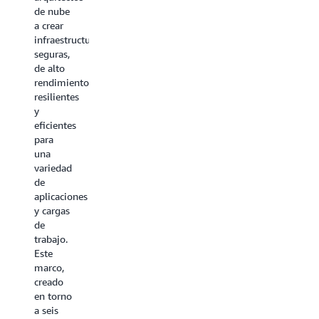
decisiones
de nube
ya están
a crear
disponibles
infraestructuras
para
seguras,
una
de alto
variedad
rendimiento,
de
resilientes
categorías
y
de
eficientes
servicios,
para
como
una
machine
variedad
learning,
de
análisis,
aplicaciones
contenedores,
y cargas
almacenamiento
de
servicios
trabajo.
de redes
Este
y más.
marco,
creado
Explore
en torno
a seis
todas