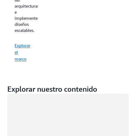
arquitecturas
e
implementen
diseños
escalables.
Explorar
el
marco
Explorar nuestro contenido
Cargando