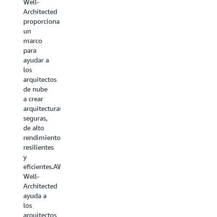
Well-
los
descripción
Architected
servicios
general
proporciona
de AWS
de
un
para
nuestros
marco
ayudarlo
servicios
para
a
con
ayudar a
escoger
orientación
los
el
para
arquitectos
servicio
ayudarlo
de nube
apropiado
a elegir
a crear
para su
los
arquitecturas
arquitectura.
servicios
seguras,
que
de alto
Lea el
mejor
rendimiento,
documento
se
resilientes
técnico
adapten
y
a su
eficientes.AWS
caso de
Well-
uso.
Architected
ayuda a
Las
los
guías de
arquitectos