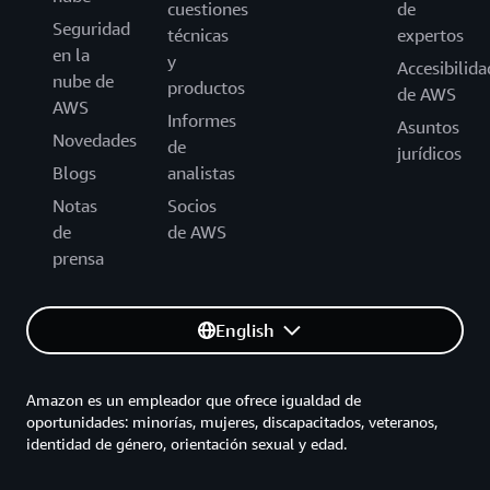
cuestiones
de
Seguridad
técnicas
expertos
en la
y
Accesibilida
nube de
productos
de AWS
AWS
Informes
Asuntos
Novedades
de
jurídicos
Blogs
analistas
Notas
Socios
de
de AWS
prensa
English
Amazon es un empleador que ofrece igualdad de
oportunidades: minorías, mujeres, discapacitados, veteranos,
identidad de género, orientación sexual y edad.