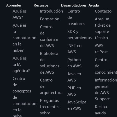
Aprender
Recursos
Desarrolladores
Ayuda
¿Qué es
Introducción
Centro
Contacto
AWS?
de
Formación
Abra un
creadores
¿Qué es
ticket de
Centro
la
SDK y
soporte
de
computación
herramientas
técnico
confianza
en la
de AWS
.NET en
AWS
nube?
AWS
re:Post
Biblioteca
¿Qué es
de
Python
Centro
la IA
soluciones
en AWS
de
agéntica?
de AWS
conocimien
Java en
Centro
Centro
AWS
Información
de
de
general
PHP en
conceptos
arquitectura
de AWS
AWS
de
Support
Preguntas
JavaScript
computación
frecuentes
Reciba
en AWS
en la
sobre
ayuda
nube