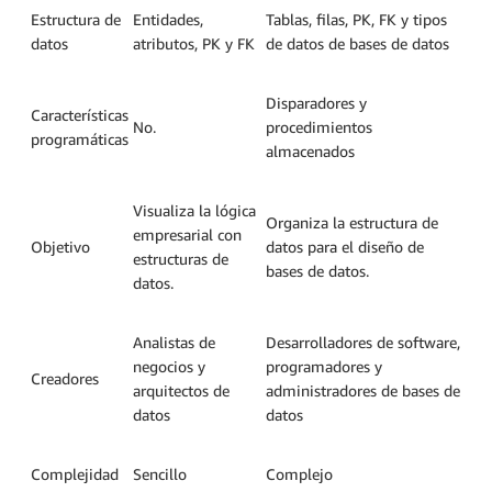
Estructura de
Entidades,
Tablas, filas, PK, FK y tipos
datos
atributos, PK y FK
de datos de bases de datos
Disparadores y
Características
No.
procedimientos
programáticas
almacenados
Visualiza la lógica
Organiza la estructura de
empresarial con
Objetivo
datos para el diseño de
estructuras de
bases de datos.
datos.
Analistas de
Desarrolladores de software,
negocios y
programadores y
Creadores
arquitectos de
administradores de bases de
datos
datos
Complejidad
Sencillo
Complejo