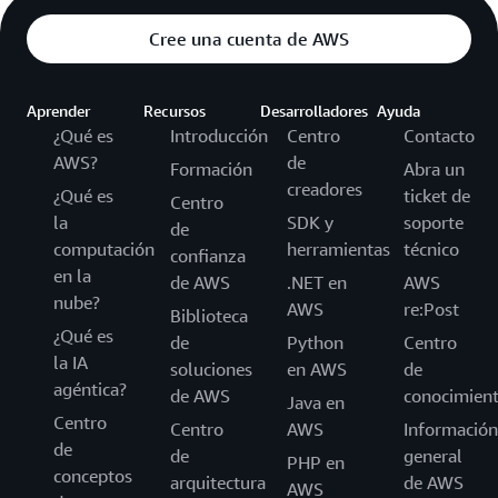
Cree una cuenta de AWS
Aprender
Recursos
Desarrolladores
Ayuda
¿Qué es
Introducción
Centro
Contacto
AWS?
de
Formación
Abra un
creadores
¿Qué es
ticket de
Centro
la
SDK y
soporte
de
computación
herramientas
técnico
confianza
en la
de AWS
.NET en
AWS
nube?
AWS
re:Post
Biblioteca
¿Qué es
de
Python
Centro
la IA
soluciones
en AWS
de
agéntica?
de AWS
conocimien
Java en
Centro
Centro
AWS
Información
de
de
general
PHP en
conceptos
arquitectura
de AWS
AWS