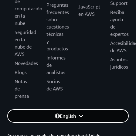
de
Support
Preguntas
JavaScript
computación
frecuentes
Reciba
en AWS
en la
sobre
ayuda
nube
cuestiones
de
Seguridad
técnicas
expertos
en la
y
Accesibilida
nube de
productos
de AWS
AWS
Informes
Asuntos
Novedades
de
jurídicos
Blogs
analistas
Notas
Socios
de
de AWS
prensa
English
Amazon es un empleador que ofrece igualdad de