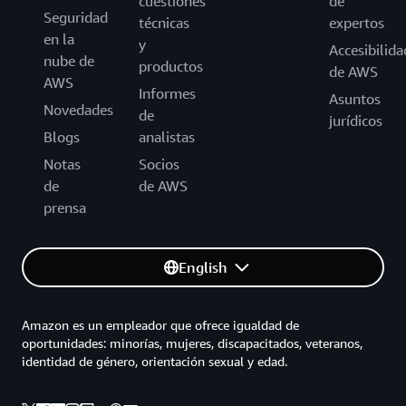
cuestiones
de
Seguridad
técnicas
expertos
en la
y
Accesibilida
nube de
productos
de AWS
AWS
Informes
Asuntos
Novedades
de
jurídicos
Blogs
analistas
Notas
Socios
de
de AWS
prensa
English
Amazon es un empleador que ofrece igualdad de
oportunidades: minorías, mujeres, discapacitados, veteranos,
identidad de género, orientación sexual y edad.