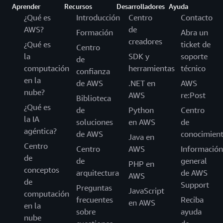
Aprender
Recursos
Desarrolladores
Ayuda
¿Qué es
Introducción
Centro
Contacto
AWS?
de
Formación
Abra un
creadores
¿Qué es
ticket de
Centro
la
SDK y
soporte
de
computación
herramientas
técnico
confianza
en la
de AWS
.NET en
AWS
nube?
AWS
re:Post
Biblioteca
¿Qué es
de
Python
Centro
la IA
soluciones
en AWS
de
agéntica?
de AWS
conocimien
Java en
Centro
Centro
AWS
Información
de
de
general
PHP en
conceptos
arquitectura
de AWS
AWS
de
Support
Preguntas
JavaScript
computación
frecuentes
Reciba
en AWS
en la
sobre
ayuda
nube