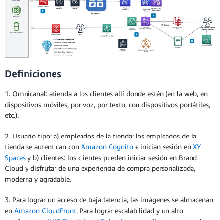
Definiciones
1. Omnicanal: atienda a los clientes allí donde estén (en la web, en
dispositivos móviles, por voz, por texto, con dispositivos portátiles,
etc.).
2. Usuario tipo: a) empleados de la tienda: los empleados de la
tienda se autentican con
Amazon Cognito
e inician sesión en
XY
Spaces
y b) clientes: los clientes pueden iniciar sesión en Brand
Cloud y disfrutar de una experiencia de compra personalizada,
moderna y agradable.
3. Para lograr un acceso de baja latencia, las imágenes se almacenan
en
Amazon CloudFront
. Para lograr escalabilidad y un alto