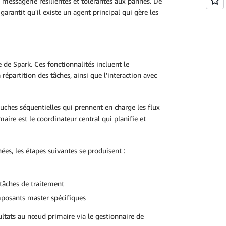
messagerie résilientes et tolérantes aux pannes. De
arantit qu'il existe un agent principal qui gère les
 de Spark. Ces fonctionnalités incluent le
répartition des tâches, ainsi que l'interaction avec
ouches séquentielles qui prennent en charge les flux
ire est le coordinateur central qui planifie et
s, les étapes suivantes se produisent :
 tâches de traitement
omposants master spécifiques
ultats au nœud primaire via le gestionnaire de