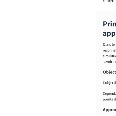
cluster.
Prin
app
Dans le 
reconnaî
similitu
savoir e
Object
L'object
Cependan
points d
Appro