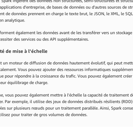
 Spark ingèrent des données non structurées, semi-structurées et struct
'applications d'entreprise, de bases de données ou d'autres sources de 
ent de données prennent en charge le texte brut, le JSON, le XML, le S
 en analytique.
sforment également les données avant de les transférer vers un stockage 
essiter des services ou des API supplémentaires.
té de mise à l’échelle
t un moteur de diffusion de données hautement évolutif, qui peut mettre 
talement. Vous pouvez ajouter des ressources informatiques supplément
ue pour répondre à la croissance du trafic. Vous pouvez également créer 
eur équilibrage de charge.
, vous pouvez également mettre à l'échelle la capacité de traitement 
er. Par exemple, il utilise des jeux de données distribués résilients (RD
es sur plusieurs nœuds pour un traitement parallèle. Ainsi, Spark con
tilisez pour traiter de gros volumes de données.