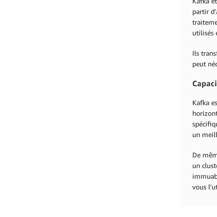
Kafka et
partir d
traitem
utilisés
Ils tran
peut néc
Capaci
Kafka es
horizon
spécifiq
un meill
De même
un clust
immuabl
vous l'u