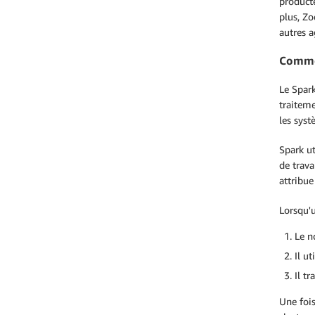
producte
plus, Zo
autres 
Commen
Le Spark
traiteme
les sys
Spark ut
de trava
attribu
Lorsqu'
Le n
Il u
Il t
Une fois