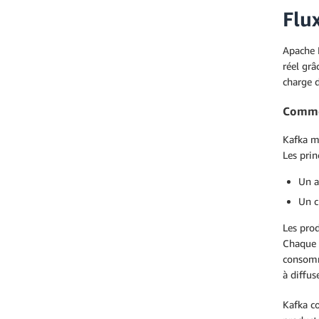
Flux
Apache K
réel grâ
charge 
Comme
Kafka me
Les prin
Un a
Un c
Les prod
Chaque a
consomm
à diffu
Kafka c