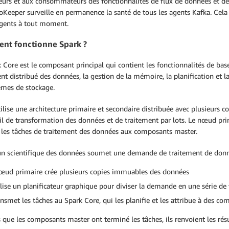
urs et aux consommateurs des fonctionnalités de flux de données et de 
oKeeper surveille en permanence la santé de tous les agents Kafka. Cela g
agents à tout moment.
t fonctionne Spark ?
 Core est le composant principal qui contient les fonctionnalités de base
nt distribué des données, la gestion de la mémoire, la planification et la 
tèmes de stockage.
ilise une architecture primaire et secondaire distribuée avec plusieurs c
il de transformation des données et de traitement par lots. Le nœud prima
e les tâches de traitement des données aux composants master.
un scientifique des données soumet une demande de traitement de donnée
œud primaire crée plusieurs copies immuables des données
tilise un planificateur graphique pour diviser la demande en une série de
ransmet les tâches au Spark Core, qui les planifie et les attribue à des c
 que les composants master ont terminé les tâches, ils renvoient les rés