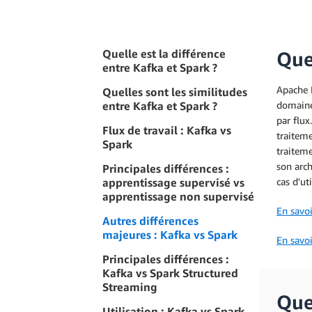
Quelle est la différence
Quel
entre Kafka et Spark ?
Apache 
Quelles sont les similitudes
entre Kafka et Spark ?
domaine 
par flux
Flux de travail : Kafka vs
traiteme
Spark
traiteme
son arch
Principales différences :
apprentissage supervisé vs
cas d'ut
apprentissage non supervisé
En savoi
Autres différences
majeures : Kafka vs Spark
En savoi
Principales différences :
Kafka vs Spark Structured
Streaming
Quel
Utilisation : Kafka vs Spark