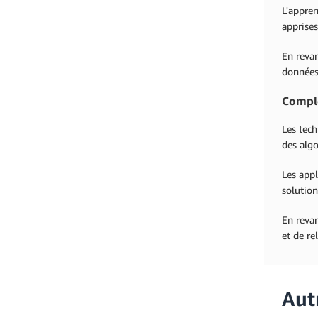
L'appren
apprises
En revan
données 
Compl
Les tech
des alg
Les appl
solution
En revan
et de r
Aut