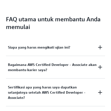
FAQ utama untuk membantu Anda
memulai
Siapa yang harus mengikuti ujian ini?
Sesuai panduan ujian, satu tahun atau lebih
Bagaimana AWS Certified Developer - Associate akan
membantu karier saya?
pengalaman langsung sebelumnya
direkomendasikan dalam mengembangkan dan
memelihara aplikasi dengan menggunakan layanan
Individu yang bersertifikat melaporkan peningkatan
Sertifikasi apa yang harus saya dapatkan
AWS. Sertifikasi ini merupakan titik awal yang ideal
keyakinan sebagai hasil dari mendapatkan sertifikasi
selanjutnya setelah AWS Certified Developer -
dalam perjalanan AWS Certification bagi individu
yang diakui industri ini dan peningkatan kredibilitas
Associate?
dalam jabatan IT atau developer
.
cloud
dengan kolega dan pelanggan IT/cloud teknis.
Mempersiapkan diri dan mendapatkan AWS Certified