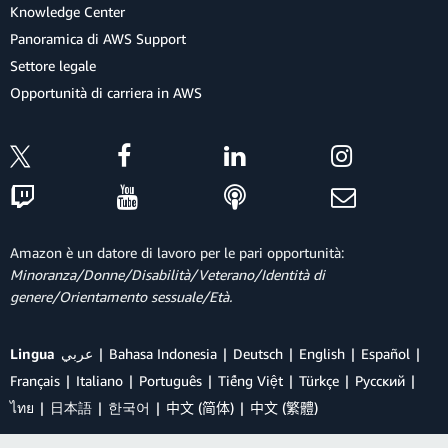
Knowledge Center
Panoramica di AWS Support
Settore legale
Opportunità di carriera in AWS
Amazon è un datore di lavoro per le pari opportunità:
Minoranza/Donne/Disabilità/Veterano/Identità di
genere/Orientamento sessuale/Età.
Lingua
عربي
Bahasa Indonesia
Deutsch
English
Español
Français
Italiano
Português
Tiếng Việt
Türkçe
Ρусский
ไทย
日本語
한국어
中文 (简体)
中文 (繁體)