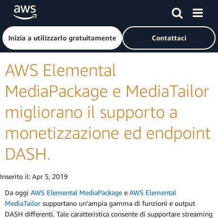
Passa al contenuto principale
Fai clic qui per tornare alla home page di Amazon Web Serv
Inizia a utilizzarlo gratuitamente
Contattaci
AWS Elemental
MediaPackage e MediaTailor
migliorano il supporto a
monetizzazione ed endpoint
DASH.
Inserito il:
Apr 5, 2019
Da oggi
AWS Elemental MediaPackage
e
AWS Elemental
MediaTailor
supportano un’ampia gamma di funzioni e output
DASH differenti. Tale caratteristica consente di supportare streaming