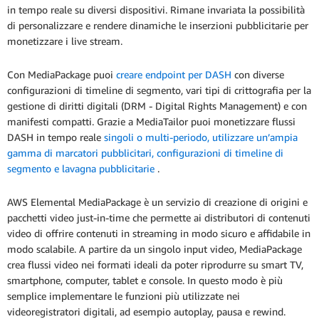
in tempo reale su diversi dispositivi. Rimane invariata la possibilità
di personalizzare e rendere dinamiche le inserzioni pubblicitarie per
monetizzare i live stream.
Con MediaPackage puoi
creare endpoint per DASH
con diverse
configurazioni di timeline di segmento, vari tipi di crittografia per la
gestione di diritti digitali (DRM - Digital Rights Management) e con
manifesti compatti. Grazie a MediaTailor puoi monetizzare flussi
DASH in tempo reale
singoli o multi-periodo, utilizzare un’ampia
gamma di marcatori pubblicitari, configurazioni di timeline di
segmento e lavagna pubblicitarie
.
AWS Elemental MediaPackage è un servizio di creazione di origini e
pacchetti video just-in-time che permette ai distributori di contenuti
video di offrire contenuti in streaming in modo sicuro e affidabile in
modo scalabile. A partire da un singolo input video, MediaPackage
crea flussi video nei formati ideali da poter riprodurre su smart TV,
smartphone, computer, tablet e console. In questo modo è più
semplice implementare le funzioni più utilizzate nei
videoregistratori digitali, ad esempio autoplay, pausa e rewind.