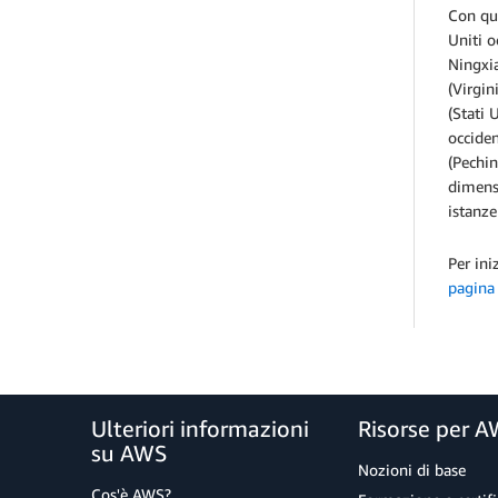
Con que
Uniti o
Ningxia
(Virgin
(Stati 
occiden
(Pechin
dimensi
istanze
Per ini
pagina
Ulteriori informazioni
Risorse per 
su AWS
Nozioni di base
Cos'è AWS?