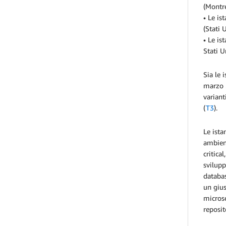
(Montre
• Le is
(Stati 
• Le is
Stati U
Sia le 
marzo
variant
(
T3
).
Le ista
ambient
critica
svilupp
databas
un gius
microse
reposit