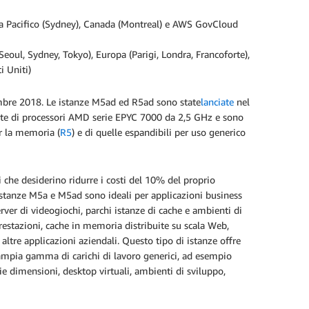
ia Pacifico (Sydney), Canada (Montreal) e AWS GovCloud
Seoul, Sydney, Tokyo), Europa (Parigi, Londra, Francoforte),
i Uniti)
mbre 2018. Le istanze M5ad ed R5ad sono state
lanciate
nel
tate di processori AMD serie EPYC 7000 da 2,5 GHz e sono
er la memoria (
R5
) e di quelle espandibili per uso generico
 che desiderino ridurre i costi del 10% del proprio
istanze M5a e M5ad sono ideali per applicazioni business
erver di videogiochi, parchi istanze di cache e ambienti di
restazioni, cache in memoria distribuite su scala Web,
ltre applicazioni aziendali. Questo tipo di istanze offre
'ampia gamma di carichi di lavoro generici, ad esempio
ie dimensioni, desktop virtuali, ambienti di sviluppo,