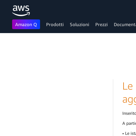
Amazon Q
Prodotti
Soluzioni
Prezzi
Document
Passa al contenuto principale
Le
ag
Inserito
A parti
• Le is