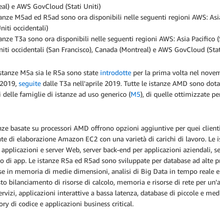
al) e AWS GovCloud (Stati Uniti)
tanze M5ad ed R5ad sono ora disponibili nelle seguenti regioni AWS: As
Uniti occidentali)
tanze T3a sono ora disponibili nelle seguenti regioni AWS: Asia Pacifico (
niti occidentali (San Francisco), Canada (Montreal) e AWS GovCloud (Stat
istanze M5a sia le R5a sono state
introdotte
per la prima volta nel nove
 2019,
seguite
dalle T3a nell'aprile 2019. Tutte le istanze AMD sono do
i delle famiglie di istanze ad uso generico (
M5
), di quelle ottimizzate p
nze basate su processori AMD offrono opzioni aggiuntive per quei clienti
e di elaborazione Amazon EC2 con una varietà di carichi di lavoro. Le 
l, applicazioni e server Web, server back-end per applicazioni aziendali, s
o di app. Le istanze R5a ed R5ad sono sviluppate per database ad alte p
e in memoria di medie dimensioni, analisi di Big Data in tempo reale e a
to bilanciamento di risorse di calcolo, memoria e risorse di rete per un
rvizi, applicazioni interattive a bassa latenza, database di piccole e med
ory di codice e applicazioni business critical.