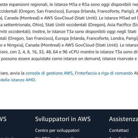
ste espansioni regionali, le istanze M5a e R5a sono oggi disponibili negli
ccidentali (Oregon, San Francisco), Europa (Irlanda, Francoforte, Parigi),
), Canada (Montreal) e AWS GovCloud (Stati Uniti). Le istanze M5ad ed R5
ia settentrionale, Ohio), Stati Uniti occidentali (Oregon), Asia Pacific
Uniti occidentali). Inoltre, le istanze T3a sono disponibili oggi negli Stati 
tali (Oregon, San Francisco), Europa (Irlanda, Francoforte, Londra, Parigi
o e Ningxia), Canada (Montreal) e AWS GovCloud (Stati Uniti). Le istan
oni, con 2, 4, 8, 16, 32, 48, 64 e 96 vCPU mentre le istanze T3a sono d
 possono essere acquistate come istanze on demand, istanze riservate e
ziare, avvia la
console di gestione AWS
, l’
interfaccia a riga di comando
AW
 delle istanze AMD
.
AWS
Sviluppatori in AWS
Assistenz
Centro per sviluppatori
Contattaci