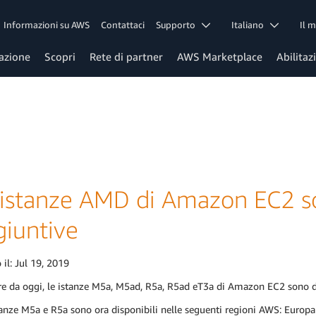
Informazioni su AWS
Contattaci
Supporto
Italiano
Il 
azione
Scopri
Rete di partner
AWS Marketplace
Abilitaz
 istanze AMD di Amazon EC2 son
giuntive
 il:
Jul 19, 2019
re da oggi, le istanze M5a, M5ad, R5a, R5ad eT3a di Amazon EC2 sono di
tanze M5a e R5a sono ora disponibili nelle seguenti regioni AWS: Europa (