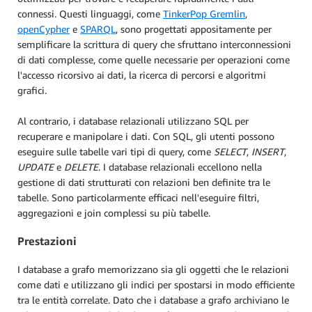
connessi. Questi linguaggi, come
TinkerPop Gremlin
,
openCypher
e
SPARQL
, sono progettati appositamente per
semplificare la scrittura di query che sfruttano interconnessioni
di dati complesse, come quelle necessarie per operazioni come
l'accesso ricorsivo ai dati, la ricerca di percorsi e algoritmi
grafici.
Al contrario, i database relazionali utilizzano SQL per
recuperare e manipolare i dati. Con SQL, gli utenti possono
eseguire sulle tabelle vari tipi di query, come
SELECT
,
INSERT
,
UPDATE
e
DELETE
. I database relazionali eccellono nella
gestione di dati strutturati con relazioni ben definite tra le
tabelle. Sono particolarmente efficaci nell'eseguire filtri,
aggregazioni e join complessi su più tabelle.
Prestazioni
I database a grafo memorizzano sia gli oggetti che le relazioni
come dati e utilizzano gli indici per spostarsi in modo efficiente
tra le entità correlate. Dato che i database a grafo archiviano le