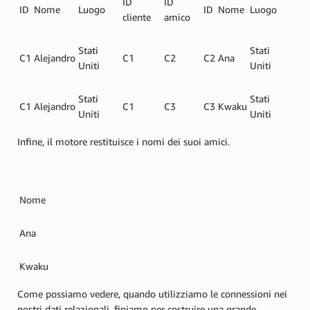
ID
ID
ID
Nome
Luogo
ID
Nome
Luogo
cliente
amico
Stati
Stati
C1
Alejandro
C1
C2
C2
Ana
Uniti
Uniti
Stati
Stati
C1
Alejandro
C1
C3
C3
Kwaku
Uniti
Uniti
Infine, il motore restituisce i nomi dei suoi amici.
Nome
Ana
Kwaku
Come possiamo vedere, quando utilizziamo le connessioni nei
nostri dati relazionali, finiamo per costruire una grande