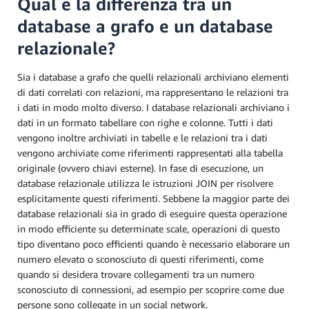
Qual è la differenza tra un
database a grafo e un database
relazionale?
Sia i database a grafo che quelli relazionali archiviano elementi
di dati correlati con relazioni, ma rappresentano le relazioni tra
i dati in modo molto diverso. I database relazionali archiviano i
dati in un formato tabellare con righe e colonne. Tutti i dati
vengono inoltre archiviati in tabelle e le relazioni tra i dati
vengono archiviate come riferimenti rappresentati alla tabella
originale (ovvero chiavi esterne). In fase di esecuzione, un
database relazionale utilizza le istruzioni JOIN per risolvere
esplicitamente questi riferimenti. Sebbene la maggior parte dei
database relazionali sia in grado di eseguire questa operazione
in modo efficiente su determinate scale, operazioni di questo
tipo diventano poco efficienti quando è necessario elaborare un
numero elevato o sconosciuto di questi riferimenti, come
quando si desidera trovare collegamenti tra un numero
sconosciuto di connessioni, ad esempio per scoprire come due
persone sono collegate in un social network.