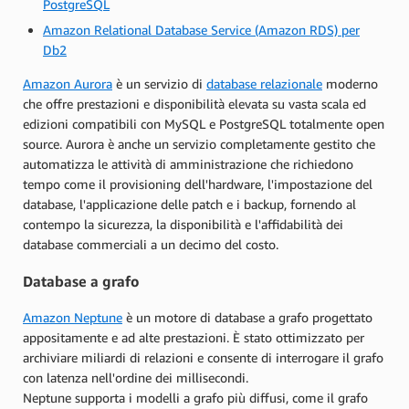
PostgreSQL
Amazon Relational Database Service (Amazon RDS) per
Db2
Amazon Aurora
è un servizio di
database relazionale
moderno
che offre prestazioni e disponibilità elevata su vasta scala ed
edizioni compatibili con MySQL e PostgreSQL totalmente open
source. Aurora è anche un servizio completamente gestito che
automatizza le attività di amministrazione che richiedono
tempo come il provisioning dell'hardware, l'impostazione del
database, l'applicazione delle patch e i backup, fornendo al
contempo la sicurezza, la disponibilità e l'affidabilità dei
database commerciali a un decimo del costo.
Database a grafo
Amazon Neptune
è un motore di database a grafo progettato
appositamente e ad alte prestazioni. È stato ottimizzato per
archiviare miliardi di relazioni e consente di interrogare il grafo
con latenza nell'ordine dei millisecondi.
Neptune supporta i modelli a grafo più diffusi, come il grafo