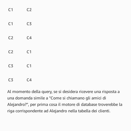
C1
C2
C1
C3
C2
C4
C2
C1
C3
C1
C3
C4
Al momento della query, se si desidera ricevere una risposta a
una domanda simile a "Come si chiamano gli amici di
Alejandro?", per prima cosa il motore di database troverebbe la
riga corrispondente ad Alejandro nella tabella dei clienti.