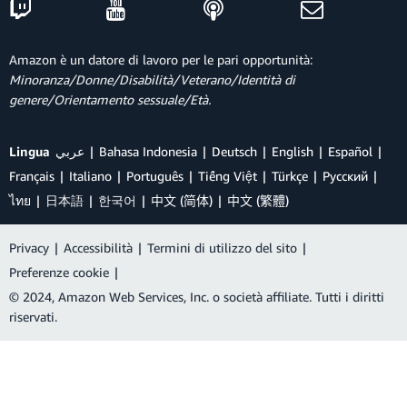
Amazon è un datore di lavoro per le pari opportunità:
Minoranza/Donne/Disabilità/Veterano/Identità di
genere/Orientamento sessuale/Età.
Lingua
عربي
Bahasa Indonesia
Deutsch
English
Español
Français
Italiano
Português
Tiếng Việt
Türkçe
Ρусский
ไทย
日本語
한국어
中文 (简体)
中文 (繁體)
Privacy
|
Accessibilità
|
Termini di utilizzo del sito
|
Preferenze cookie
|
© 2024, Amazon Web Services, Inc. o società affiliate. Tutti i diritti
riservati.