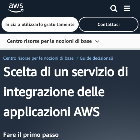
Inizia a utilizzarlo gratuitamente
Contattaci
Passa al contenuto principale
Centro risorse per le nozioni di base
Inizia
Centro risorse per le nozioni di base
Guide decisionali
Scelta di un servizio di
Impara
Connettiti
integrazione delle
Strumenti per sviluppatori
Altre risorse
applicazioni AWS
Esplora per anno
Fare il primo passo