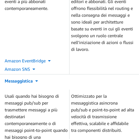
eventi a più abbonati
editori e abbonati. Gli eventi
contemporaneamente.
offrono flessibilità nel routing e
nella consegna dei messaggi e
sono ideali per architetture
basate su eventi in cui gli eventi
svolgono un ruolo centrale
nell'iniziazione di azioni o flussi
di lavoro.
Amazon EventBridge
Amazon SNS
Messaggistica
Usali quando hai bisogno di
Ottimizzato per la
messaggi pub/sub per
messaggistica asincrona
trasmettere messaggi a più
pub/sub e point-to-point ad alta
destinatari
velocità di trasmissione
contemporaneamente o di
effettiva, scalabile e affidabile
messaggi point-to-point quando
tra componenti distribuiti.
hai bisogno di una