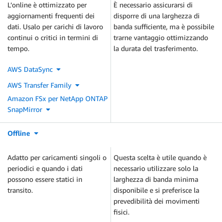
L’online è ottimizzato per
È necessario assicurarsi di
aggiornamenti frequenti dei
disporre di una larghezza di
dati. Usalo per carichi di lavoro
banda sufficiente, ma è possibile
continui o critici in termini di
trarne vantaggio ottimizzando
tempo.
la durata del trasferimento.
AWS DataSync
AWS Transfer Family
Amazon FSx per NetApp ONTAP
SnapMirror
Offline
Adatto per caricamenti singoli o
Questa scelta è utile quando è
periodici e quando i dati
necessario utilizzare solo la
possono essere statici in
larghezza di banda minima
transito.
disponibile e si preferisce la
prevedibilità dei movimenti
fisici.