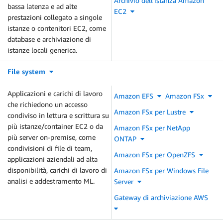
Archivio dell'istanza Amazon
bassa latenza e ad alte
EC2
prestazioni collegato a singole
istanze o contenitori EC2, come
database e archiviazione di
istanze locali generica.
File system
Applicazioni e carichi di lavoro
Amazon EFS
Amazon FSx
che richiedono un accesso
Amazon FSx per Lustre
condiviso in lettura e scrittura su
più istanze/container EC2 o da
Amazon FSx per NetApp
più server on-premise, come
ONTAP
condivisioni di file di team,
Amazon FSx per OpenZFS
applicazioni aziendali ad alta
disponibilità, carichi di lavoro di
Amazon FSx per Windows File
analisi e addestramento ML.
Server
Gateway di archiviazione AWS