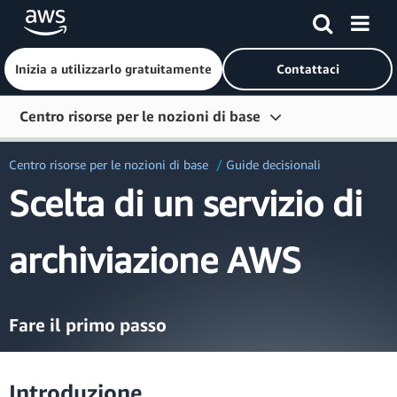
Inizia a utilizzarlo gratuitamente
Contattaci
Passa al contenuto principale
Centro risorse per le nozioni di base
Inizia
Centro risorse per le nozioni di base
Guide decisionali
Scelta di un servizio di
Impara
Connettiti
archiviazione AWS
Strumenti per sviluppatori
Altre risorse
Fare il primo passo
Esplora per anno
Introduzione