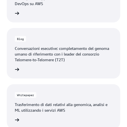
DevOps su AWS
oluzione
Blog
Conversazioni esecutive: completamento del genoma
umano di riferimento con i leader del consorzio
Telomere-to-Telomere (T2T)
 il blog
Whitepaper
Trasferimento di dati relativi alla genomica, analisi e
ML utilizzando i servizi AWS
tepaper