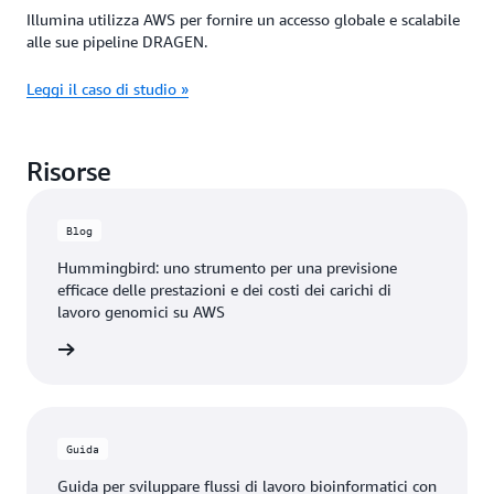
Illumina utilizza AWS per fornire un accesso globale e scalabile
alle sue pipeline DRAGEN.
Leggi il caso di studio »
Risorse
Blog
Hummingbird: uno strumento per una previsione
efficace delle prestazioni e dei costi dei carichi di
lavoro genomici su AWS
 il blog
Guida
Guida per sviluppare flussi di lavoro bioinformatici con