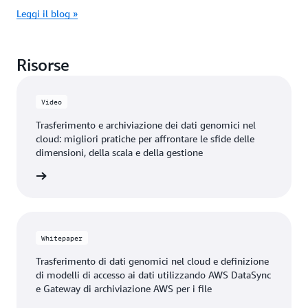
Leggi il blog »
Risorse
Video
Trasferimento e archiviazione dei dati genomici nel
cloud: migliori pratiche per affrontare le sfide delle
dimensioni, della scala e della gestione
il video
Whitepaper
Trasferimento di dati genomici nel cloud e definizione
di modelli di accesso ai dati utilizzando AWS DataSync
e Gateway di archiviazione AWS per i file