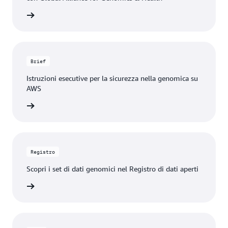
 il blog
Brief
Istruzioni esecutive per la sicurezza nella genomica su
AWS
il brief
Registro
Scopri i set di dati genomici nel Registro di dati aperti
rmazioni