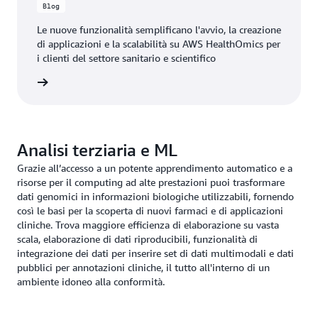
Blog
Le nuove funzionalità semplificano l'avvio, la creazione
di applicazioni e la scalabilità su AWS HealthOmics per
i clienti del settore sanitario e scientifico
 il blog
Analisi terziaria e ML
Grazie all’accesso a un potente apprendimento automatico e a
risorse per il computing ad alte prestazioni puoi trasformare
dati genomici in informazioni biologiche utilizzabili, fornendo
così le basi per la scoperta di nuovi farmaci e di applicazioni
cliniche. Trova maggiore efficienza di elaborazione su vasta
scala, elaborazione di dati riproducibili, funzionalità di
integrazione dei dati per inserire set di dati multimodali e dati
pubblici per annotazioni cliniche, il tutto all'interno di un
ambiente idoneo alla conformità.