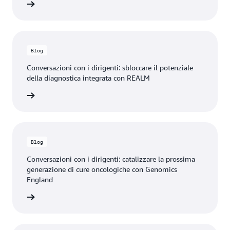
 il blog
Blog
Conversazioni con i dirigenti: sbloccare il potenziale
della diagnostica integrata con REALM
 il blog
Blog
Conversazioni con i dirigenti: catalizzare la prossima
generazione di cure oncologiche con Genomics
England
 il blog