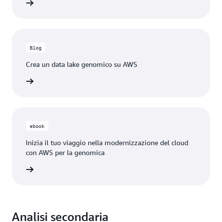
tepaper
Blog
Crea un data lake genomico su AWS
 il blog
ebook
Inizia il tuo viaggio nella modernizzazione del cloud
con AWS per la genomica
o subito
Analisi secondaria