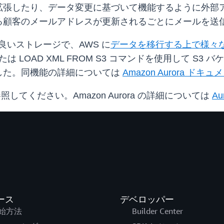
拡張したり、データ変更に基づいて機能するように外部
顧客のメールアドレスが更新されるごとにメールを送信する
いストレージで、AWS に
データを移行する上で様々
または LOAD XML FROM S3 コマンドを使用して S3
した。同機能の詳細については
Amazon Aurora ドキュ
照してください。Amazon Aurora の詳細については
A
ース
デベロッパー
始方法
Builder Center