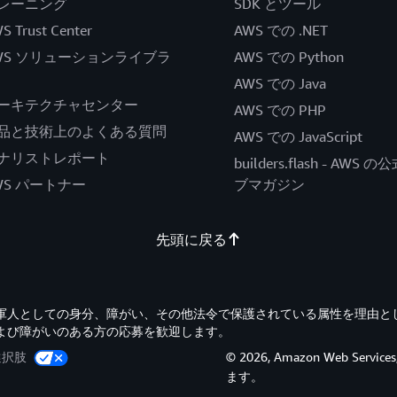
レーニング
SDK とツール
S Trust Center
AWS での .NET
WS ソリューションライブラ
AWS での Python
AWS での Java
ーキテクチャセンター
AWS での PHP
品と技術上のよくある質問
AWS での JavaScript
ナリストレポート
builders.flash - AWS 
WS パートナー
ブマガジン
先頭に戻る
退役軍人としての身分、障がい、その他法令で保護されている属性を理由と
よび障がいのある方の応募を歓迎します。
選択肢
© 2026, Amazon Web Servi
ます。